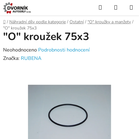
Přejít
Hledat
NÁKUP
na
KOŠÍK
obsah
Domů
/
Náhradní díly podle kategorie
/
Ostatní
/
"O" kroužky a manžety
/
"O" kroužek 75x3
"O" kroužek 75x3
Průměrné
Neohodnoceno
Podrobnosti hodnocení
hodnocení
Značka:
RUBENA
produktu
je
0,0
z
5
hvězdiček.