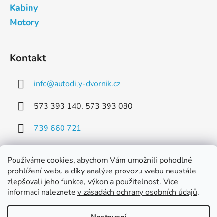
Kabiny
Motory
Kontakt
info
@
autodily-dvornik.cz
573 393 140, 573 393 080
739 660 721
Používáme cookies, abychom Vám umožnili pohodlné
prohlížení webu a díky analýze provozu webu neustále
zlepšovali jeho funkce, výkon a použitelnost. Více
Facebook
informací naleznete
v zásadách ochrany osobních údajů
.