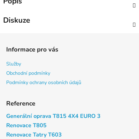
Popis
Diskuze
Z
á
Informace pro vás
p
a
Služby
t
Obchodní podmínky
í
Podmínky ochrany osobních údajů
Reference
Generální oprava T815 4X4 EURO 3
Renovace T805
Renovace Tatry T603