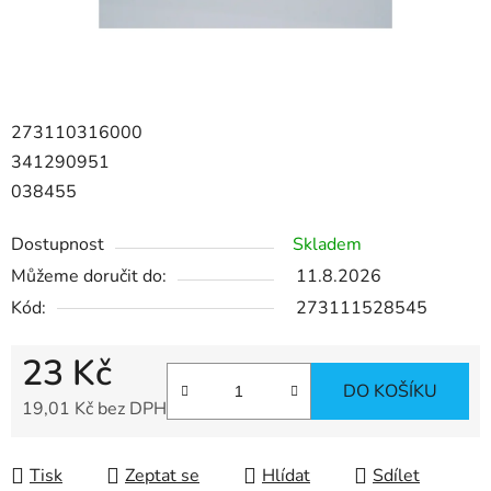
273110316000
341290951
038455
Dostupnost
Skladem
Můžeme doručit do:
11.8.2026
Kód:
273111528545
23 Kč
DO KOŠÍKU
19,01 Kč bez DPH
Měrná cena:
Tisk
Zeptat se
Hlídat
Sdílet