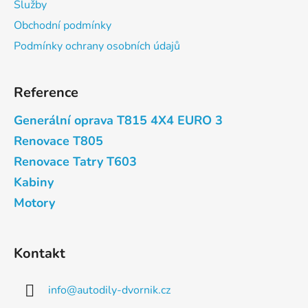
Služby
t
Obchodní podmínky
í
Podmínky ochrany osobních údajů
Reference
Generální oprava T815 4X4 EURO 3
Renovace T805
Renovace Tatry T603
Kabiny
Motory
Kontakt
info
@
autodily-dvornik.cz