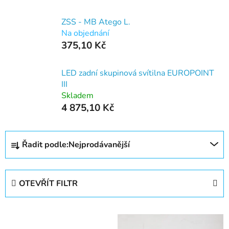
ZSS - MB Atego L.
Na objednání
375,10 Kč
LED zadní skupinová svítilna EUROPOINT
III
Skladem
4 875,10 Kč
Ř
Řadit podle:
Nejprodávanější
a
z
e
OTEVŘÍT FILTR
n
í
V
p
ý