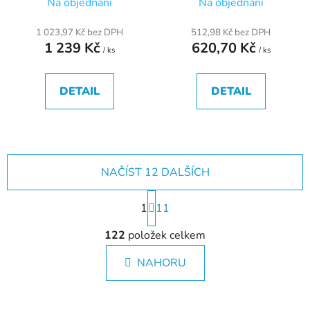
Na objednání
Na objednání
1 023,97 Kč bez DPH
512,98 Kč bez DPH
1 239 Kč
620,70 Kč
/ ks
/ ks
DETAIL
DETAIL
NAČÍST 12 DALŠÍCH
S
1
t
11
r
O
á
122
položek celkem
v
n
l
k
NAHORU
á
o
d
v
a
á