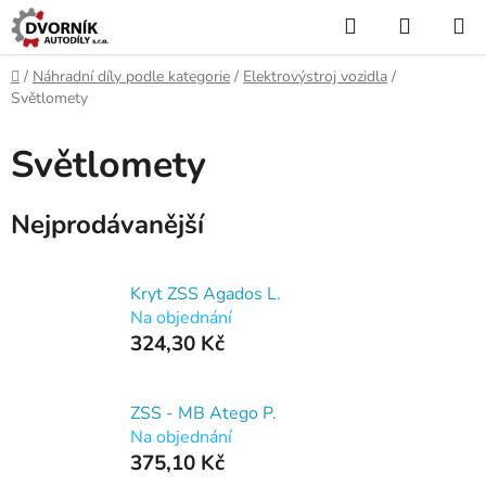
Přejít
Hledat
NÁKUP
na
KOŠÍK
obsah
Domů
/
Náhradní díly podle kategorie
/
Elektrovýstroj vozidla
/
Světlomety
Světlomety
Nejprodávanější
Kryt ZSS Agados L.
Na objednání
324,30 Kč
ZSS - MB Atego P.
Na objednání
375,10 Kč