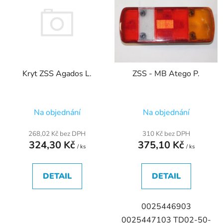
r
p
o
i
d
s
u
p
k
r
t
Kryt ZSS Agados L.
ZSS - MB Atego P.
o
ů
d
u
Na objednání
Na objednání
k
t
268,02 Kč bez DPH
310 Kč bez DPH
ů
324,30 Kč
375,10 Kč
/ ks
/ ks
DETAIL
DETAIL
0025446903
0025447103 TD02-50-