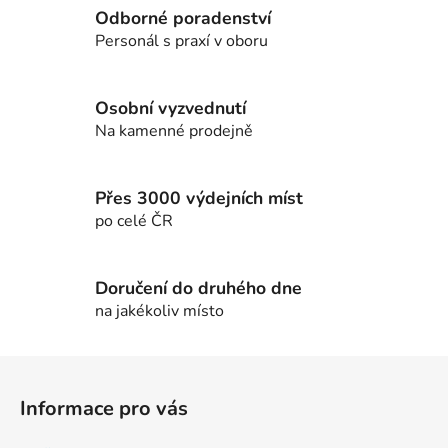
c
n
Odborné poradenství
í
í
Personál s praxí v oboru
p
r
v
Osobní vyzvednutí
k
Na kamenné prodejně
y
v
ý
Přes 3000 výdejních míst
p
po celé ČR
i
s
u
Doručení do druhého dne
na jakékoliv místo
Z
á
Informace pro vás
p
a