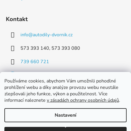
Kontakt
info
@
autodily-dvornik.cz
573 393 140, 573 393 080
739 660 721
Používáme cookies, abychom Vám umožnili pohodlné
prohlížení webu a díky analýze provozu webu neustále
zlepšovali jeho funkce, výkon a použitelnost. Více
Facebook
informací naleznete
v zásadách ochrany osobních údajů
.
Nastavení
Vytvořil Shoptet