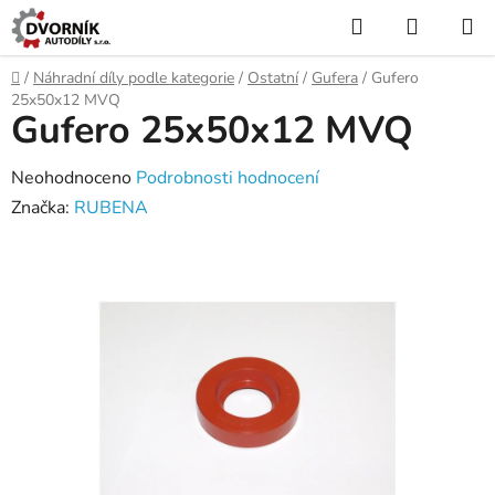
Přejít
Hledat
NÁKUP
na
KOŠÍK
obsah
Domů
/
Náhradní díly podle kategorie
/
Ostatní
/
Gufera
/
Gufero
25x50x12 MVQ
Gufero 25x50x12 MVQ
Průměrné
Neohodnoceno
Podrobnosti hodnocení
hodnocení
Značka:
RUBENA
produktu
je
0,0
z
5
hvězdiček.