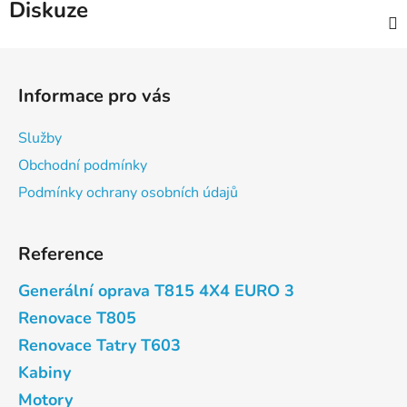
Diskuze
Z
á
Informace pro vás
p
a
Služby
t
Obchodní podmínky
í
Podmínky ochrany osobních údajů
Reference
Generální oprava T815 4X4 EURO 3
Renovace T805
Renovace Tatry T603
Kabiny
Motory