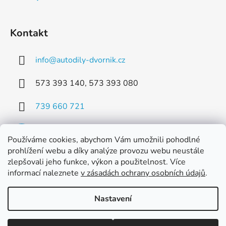
Kontakt
info
@
autodily-dvornik.cz
573 393 140, 573 393 080
739 660 721
Používáme cookies, abychom Vám umožnili pohodlné
prohlížení webu a díky analýze provozu webu neustále
zlepšovali jeho funkce, výkon a použitelnost. Více
Facebook
informací naleznete
v zásadách ochrany osobních údajů
.
Nastavení
Vytvořil Shoptet