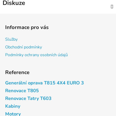
Diskuze
Z
á
Informace pro vás
p
a
Služby
t
Obchodní podmínky
í
Podmínky ochrany osobních údajů
Reference
Generální oprava T815 4X4 EURO 3
Renovace T805
Renovace Tatry T603
Kabiny
Motory