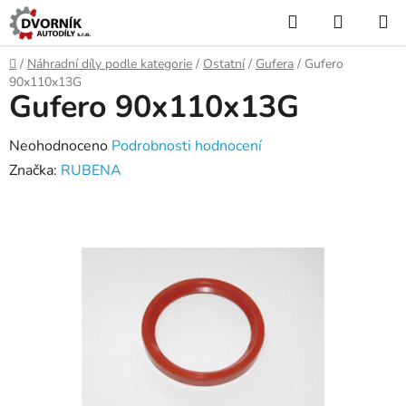
Přejít
Hledat
NÁKUP
na
KOŠÍK
obsah
Domů
/
Náhradní díly podle kategorie
/
Ostatní
/
Gufera
/
Gufero
90x110x13G
Gufero 90x110x13G
Průměrné
Neohodnoceno
Podrobnosti hodnocení
hodnocení
Značka:
RUBENA
produktu
je
0,0
z
5
hvězdiček.