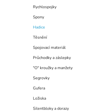
í
p
Rychlospojky
a
Spony
n
e
Hadice
l
Těsnění
Spojovací materiál
Průchodky a záslepky
"O" kroužky a manžety
Segrovky
Gufera
Ložiska
Silentbloky a dorazy