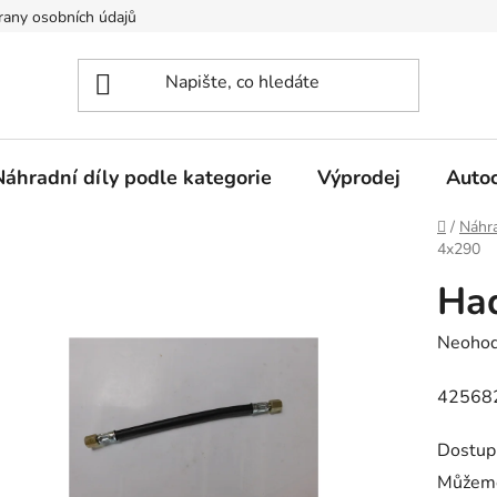
any osobních údajů
Náhradní díly podle kategorie
Výprodej
Auto
Domů
/
Náhra
4x290
Had
Průměr
Neoho
hodnoc
42568
produk
je
Dostup
0,0
Můžeme
z