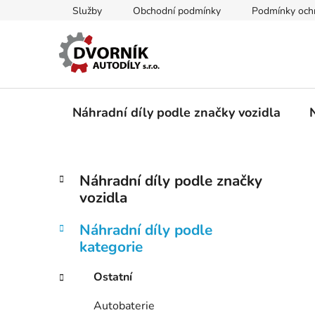
Přejít
Služby
Obchodní podmínky
Podmínky ochr
na
obsah
Náhradní díly podle značky vozidla
P
K
Přeskočit
Náhradní díly podle značky
a
kategorie
o
vozidla
t
s
e
t
Náhradní díly podle
g
r
kategorie
o
a
r
Ostatní
i
n
e
n
Autobaterie