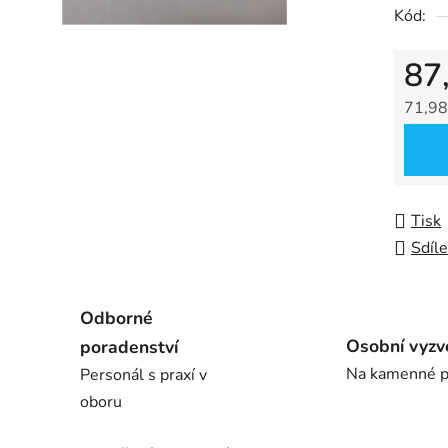
Kód:
5
hvězdič
87
71,98
Měrná
Tisk
Sdíle
Odborné
Osobní vyzv
poradenství
Na kamenné p
Personál s praxí v
oboru