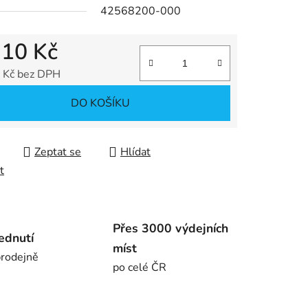
42568200-000
ek.
,10 Kč
 Kč bez DPH
 cena:
DO KOŠÍKU
Zeptat se
Hlídat
t
Přes 3000 výdejních
ednutí
míst
rodejně
po celé ČR