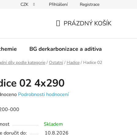
CZK
Přihlášení
Registrace
PRÁZDNÝ KOŠÍK
NÁKUPNÍ
KOŠÍK
chemie
BG derkarbonizace a aditiva
Kontakt
dní díly podle kategorie
/
Ostatní
/
Hadice
/
Hadice 02
ice 02 4x290
né
dnoceno
Podrobnosti hodnocení
ení
200-000
tu
nost
Skladem
 doručit do:
10.8.2026