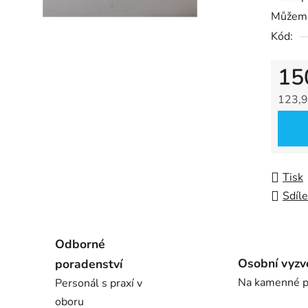
0,0
Můžeme
z
Kód:
5
hvězdič
15
123,9
Měrná
Tisk
Sdíle
Odborné
Osobní vyzv
poradenství
Na kamenné p
Personál s praxí v
oboru