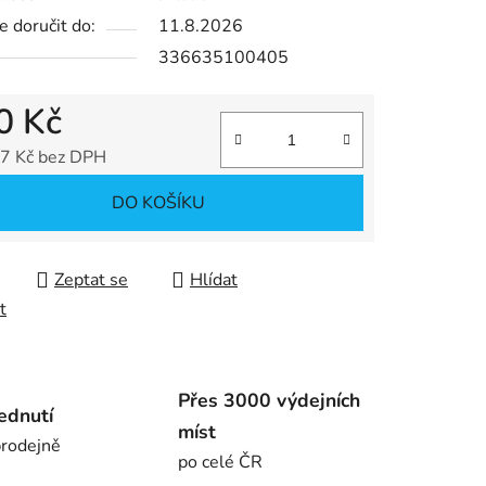
 doručit do:
11.8.2026
336635100405
ek.
0 Kč
7 Kč bez DPH
 cena:
DO KOŠÍKU
Zeptat se
Hlídat
t
Přes 3000 výdejních
ednutí
míst
rodejně
po celé ČR