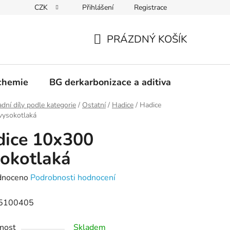
CZK
Přihlášení
Registrace
PRÁZDNÝ KOŠÍK
NÁKUPNÍ
KOŠÍK
chemie
BG derkarbonizace a aditiva
Kontakt
dní díly podle kategorie
/
Ostatní
/
Hadice
/
Hadice
vysokotlaká
dice 10x300
okotlaká
né
dnoceno
Podrobnosti hodnocení
ení
5100405
tu
nost
Skladem