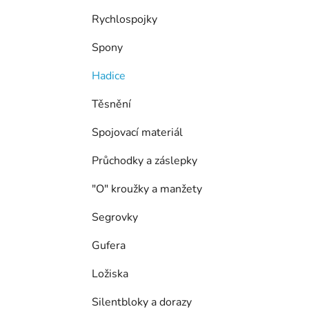
í
p
Rychlospojky
a
Spony
n
e
Hadice
l
Těsnění
Spojovací materiál
Průchodky a záslepky
"O" kroužky a manžety
Segrovky
Gufera
Ložiska
Silentbloky a dorazy