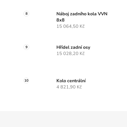
Náboj zadního kola VVN
8x8
15 064,50 Kč
Hřídel zadní osy
15 028,20 Kč
Kolo centrální
4 821,90 Kč
Z