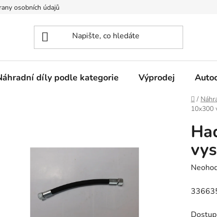
any osobních údajů
Náhradní díly podle kategorie
Výprodej
Auto
Domů
/
Náhra
10x300 
Ha
vys
Průměr
Neoho
hodnoc
33663
produk
je
Dostup