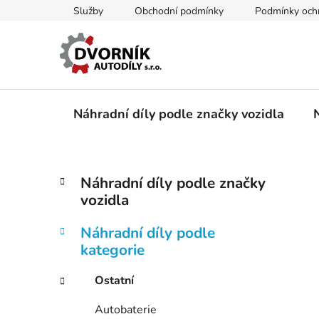
Přejít
Služby
Obchodní podmínky
Podmínky ochr
na
obsah
Náhradní díly podle značky vozidla
P
K
Přeskočit
Náhradní díly podle značky
a
kategorie
o
vozidla
t
s
e
t
Náhradní díly podle
g
r
kategorie
o
a
r
Ostatní
i
n
e
n
Autobaterie