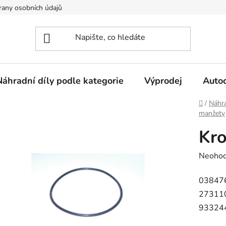
any osobních údajů
Náhradní díly podle kategorie
Výprodej
Auto
Domů
/
Náhra
manžety
Kro
Průměr
Neoho
hodnoc
03847
produk
27311
je
93324
0,0
z