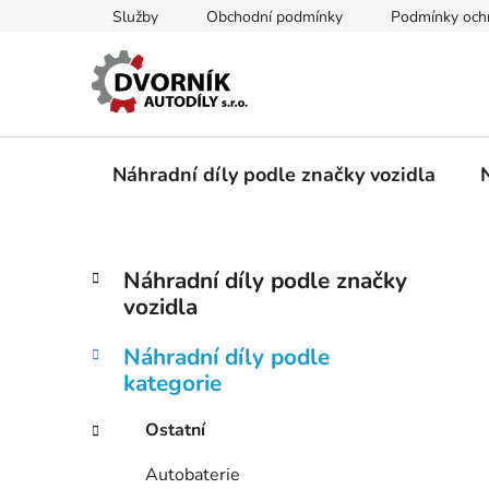
Přejít
Služby
Obchodní podmínky
Podmínky ochr
na
obsah
Náhradní díly podle značky vozidla
P
K
Přeskočit
Náhradní díly podle značky
a
kategorie
o
vozidla
t
s
e
t
Náhradní díly podle
g
r
kategorie
o
a
r
Ostatní
i
n
e
n
Autobaterie