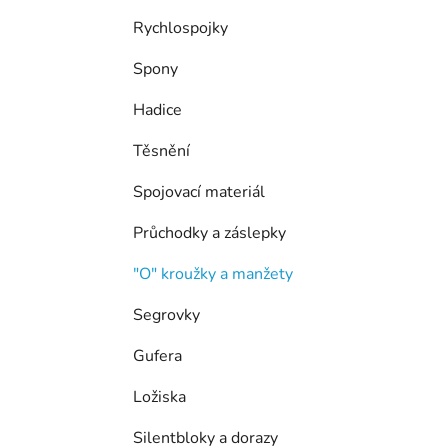
í
p
Rychlospojky
a
Spony
n
e
Hadice
l
Těsnění
Spojovací materiál
Průchodky a záslepky
"O" kroužky a manžety
Segrovky
Gufera
Ložiska
Silentbloky a dorazy