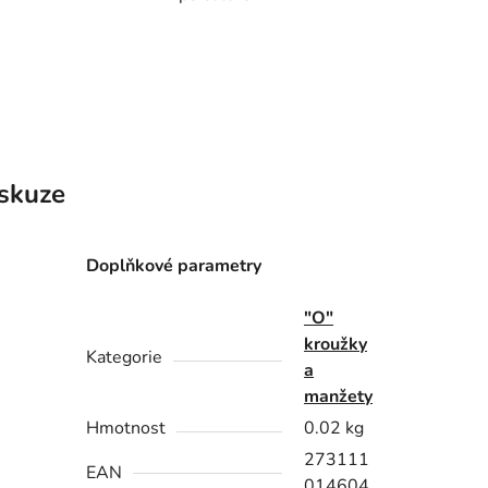
skuze
Doplňkové parametry
"O"
kroužky
Kategorie
a
manžety
Hmotnost
0.02 kg
273111
EAN
014604