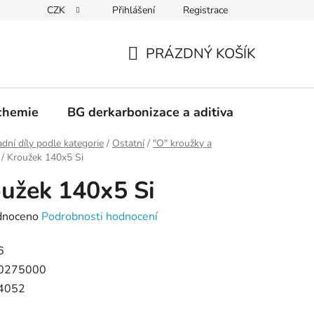
CZK
Přihlášení
Registrace
PRÁZDNÝ KOŠÍK
NÁKUPNÍ
KOŠÍK
chemie
BG derkarbonizace a aditiva
Kontakt
dní díly podle kategorie
/
Ostatní
/
"O" kroužky a
/
Kroužek 140x5 Si
užek 140x5 Si
né
dnoceno
Podrobnosti hodnocení
ení
6
tu
0275000
4052