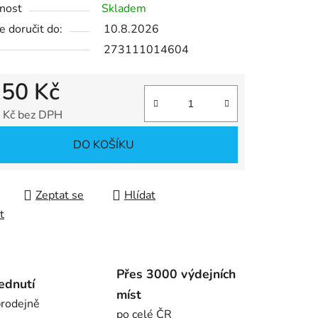
nost
Skladem
 doručit do:
10.8.2026
ek.
273111014604
,50 Kč
 Kč bez DPH
 cena:
DO KOŠÍKU
Zeptat se
Hlídat
t
Přes 3000 výdejních
ednutí
míst
rodejně
po celé ČR