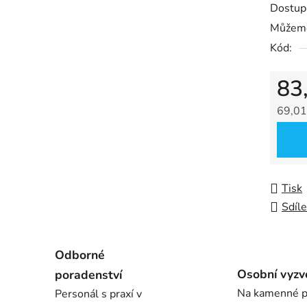
Dostup
5
Můžeme
hvězdič
Kód:
83
69,01
Měrná
Tisk
Sdíle
Odborné
Osobní vyzv
poradenství
Na kamenné p
Personál s praxí v