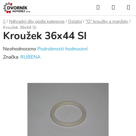
Přejít
Hledat
NÁKUP
na
KOŠÍK
obsah
Domů
/
Náhradní díly podle kategorie
/
Ostatní
/
"O" kroužky a manžety
/
Kroužek 36x44 SI
Kroužek 36x44 SI
Průměrné
Neohodnoceno
Podrobnosti hodnocení
hodnocení
Značka:
RUBENA
produktu
je
0,0
z
5
hvězdiček.