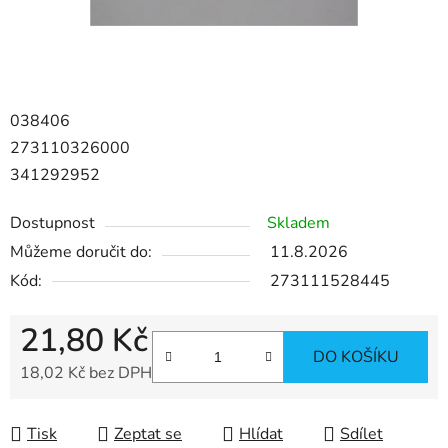
038406
273110326000
341292952
Dostupnost
Skladem
Můžeme doručit do:
11.8.2026
Kód:
273111528445
21,80 Kč
DO KOŠÍKU
18,02 Kč bez DPH
Měrná cena:
Tisk
Zeptat se
Hlídat
Sdílet