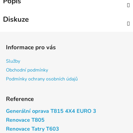
Popis
Diskuze
Z
á
Informace pro vás
p
a
Služby
t
Obchodní podmínky
í
Podmínky ochrany osobních údajů
Reference
Generální oprava T815 4X4 EURO 3
Renovace T805
Renovace Tatry T603