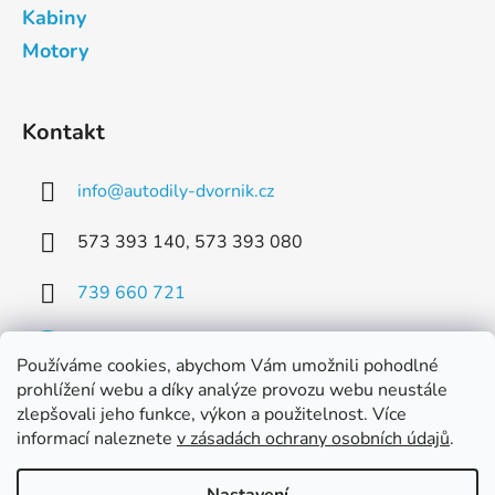
Kabiny
Motory
Kontakt
info
@
autodily-dvornik.cz
573 393 140, 573 393 080
739 660 721
Používáme cookies, abychom Vám umožnili pohodlné
prohlížení webu a díky analýze provozu webu neustále
zlepšovali jeho funkce, výkon a použitelnost. Více
Facebook
informací naleznete
v zásadách ochrany osobních údajů
.