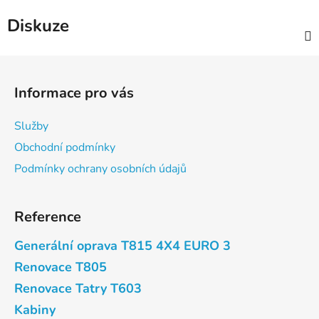
Diskuze
Z
á
Informace pro vás
p
a
Služby
t
Obchodní podmínky
í
Podmínky ochrany osobních údajů
Reference
Generální oprava T815 4X4 EURO 3
Renovace T805
Renovace Tatry T603
Kabiny