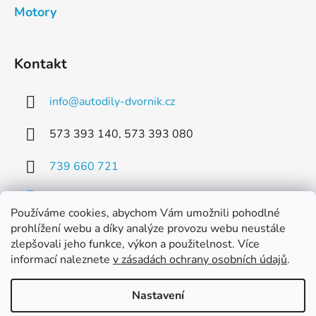
Motory
Kontakt
info
@
autodily-dvornik.cz
573 393 140, 573 393 080
739 660 721
Používáme cookies, abychom Vám umožnili pohodlné
prohlížení webu a díky analýze provozu webu neustále
zlepšovali jeho funkce, výkon a použitelnost. Více
Facebook
informací naleznete
v zásadách ochrany osobních údajů
.
Nastavení