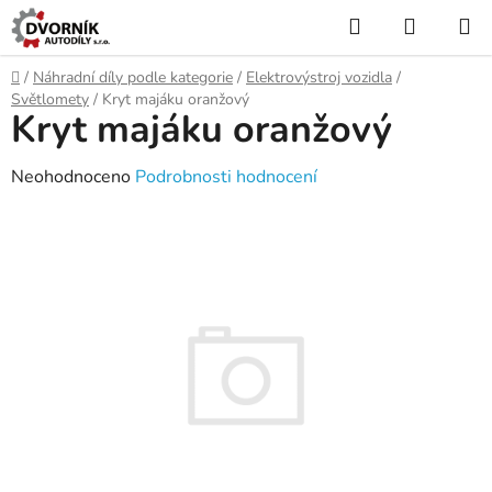
Přejít
Hledat
NÁKUP
na
KOŠÍK
obsah
Domů
/
Náhradní díly podle kategorie
/
Elektrovýstroj vozidla
/
Světlomety
/
Kryt majáku oranžový
Kryt majáku oranžový
Průměrné
Neohodnoceno
Podrobnosti hodnocení
hodnocení
produktu
je
0,0
z
5
hvězdiček.