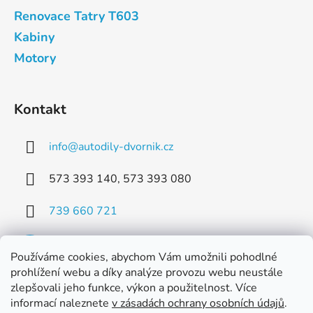
Renovace Tatry T603
Kabiny
Motory
Kontakt
info
@
autodily-dvornik.cz
573 393 140, 573 393 080
739 660 721
Používáme cookies, abychom Vám umožnili pohodlné
prohlížení webu a díky analýze provozu webu neustále
zlepšovali jeho funkce, výkon a použitelnost. Více
Facebook
informací naleznete
v zásadách ochrany osobních údajů
.