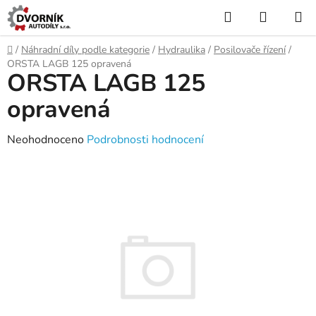
Přejít
Hledat
NÁKUP
na
KOŠÍK
obsah
Domů
/
Náhradní díly podle kategorie
/
Hydraulika
/
Posilovače řízení
/
ORSTA LAGB 125 opravená
ORSTA LAGB 125
opravená
Průměrné
Neohodnoceno
Podrobnosti hodnocení
hodnocení
produktu
je
0,0
z
5
hvězdiček.