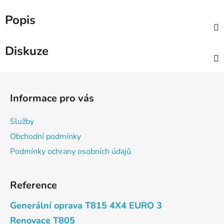
Popis
Diskuze
Z
á
Informace pro vás
p
a
Služby
t
Obchodní podmínky
í
Podmínky ochrany osobních údajů
Reference
Generální oprava T815 4X4 EURO 3
Renovace T805