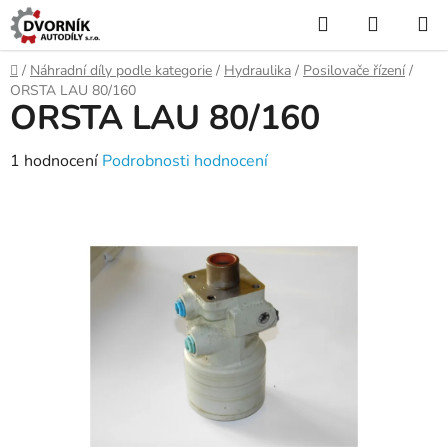
Přejít
Hledat
NÁKUP
na
KOŠÍK
obsah
Domů
/
Náhradní díly podle kategorie
/
Hydraulika
/
Posilovače řízení
/
ORSTA LAU 80/160
ORSTA LAU 80/160
Průměrné
1 hodnocení
Podrobnosti hodnocení
hodnocení
produktu
je
4,0
z
5
hvězdiček.