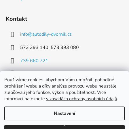
Kontakt
info
@
autodily-dvornik.cz
573 393 140, 573 393 080
739 660 721
Používáme cookies, abychom Vám umožnili pohodlné
prohlížení webu a díky analýze provozu webu neustále
zlepšovali jeho funkce, výkon a použitelnost. Více
Facebook
informací naleznete
v zásadách ochrany osobních údajů
.
Nastavení
Vytvořil Shoptet