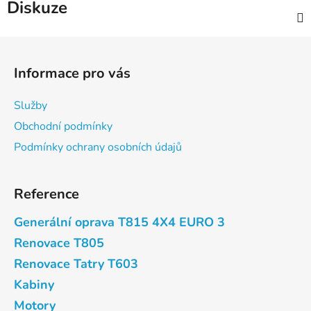
Diskuze
Z
á
Informace pro vás
p
a
Služby
t
Obchodní podmínky
í
Podmínky ochrany osobních údajů
Reference
Generální oprava T815 4X4 EURO 3
Renovace T805
Renovace Tatry T603
Kabiny
Motory