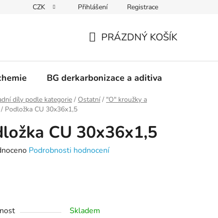
CZK
Přihlášení
Registrace
PRÁZDNÝ KOŠÍK
NÁKUPNÍ
KOŠÍK
chemie
BG derkarbonizace a aditiva
Kontakt
dní díly podle kategorie
/
Ostatní
/
"O" kroužky a
/
Podložka CU 30x36x1,5
ložka CU 30x36x1,5
né
dnoceno
Podrobnosti hodnocení
ení
tu
nost
Skladem