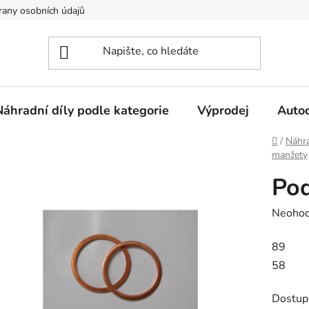
any osobních údajů
Náhradní díly podle kategorie
Výprodej
Auto
Domů
/
Náhra
manžety
Pod
Průměr
Neoho
hodnoc
89
produk
58
je
0,0
Dostup
z