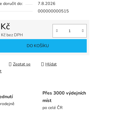
 doručit do:
7.8.2026
000000000515
ek.
 Kč
 Kč bez DPH
 cena:
DO KOŠÍKU
Zeptat se
Hlídat
t
Přes 3000 výdejních
ednutí
míst
rodejně
po celé ČR