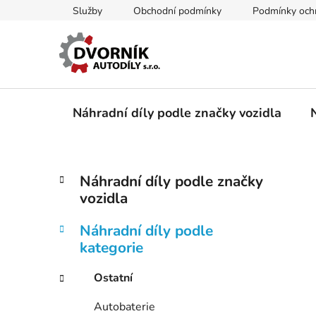
Přejít
Služby
Obchodní podmínky
Podmínky ochr
na
obsah
Náhradní díly podle značky vozidla
P
K
Přeskočit
Náhradní díly podle značky
a
kategorie
o
vozidla
t
s
e
t
Náhradní díly podle
g
r
kategorie
o
a
r
Ostatní
i
n
e
n
Autobaterie