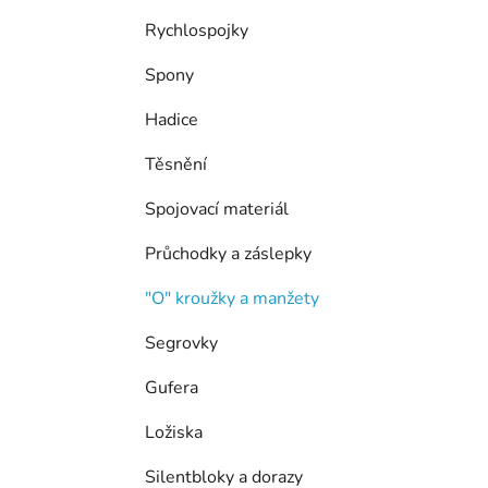
í
p
Rychlospojky
a
Spony
n
e
Hadice
l
Těsnění
Spojovací materiál
Průchodky a záslepky
"O" kroužky a manžety
Segrovky
Gufera
Ložiska
Silentbloky a dorazy