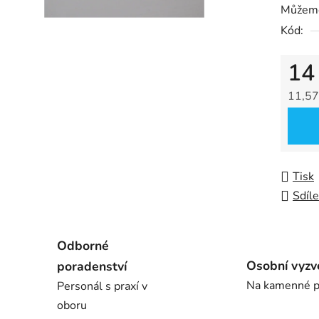
Můžeme
5
Kód:
hvězdič
14
11,57
Měrná
Tisk
Sdíle
Odborné
Osobní vyzv
poradenství
Na kamenné p
Personál s praxí v
oboru