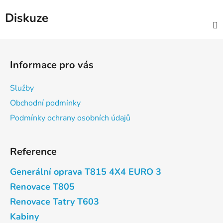
Diskuze
Z
á
Informace pro vás
p
a
Služby
t
Obchodní podmínky
í
Podmínky ochrany osobních údajů
Reference
Generální oprava T815 4X4 EURO 3
Renovace T805
Renovace Tatry T603
Kabiny