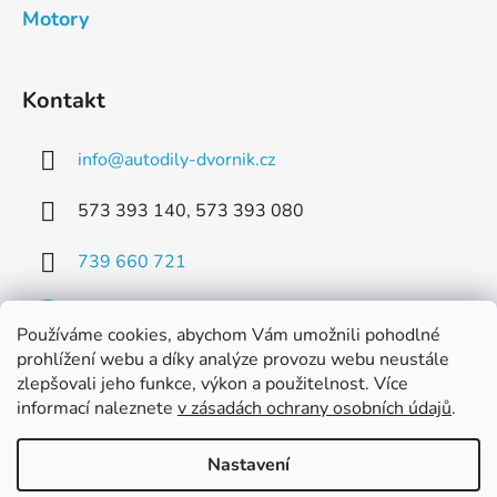
Motory
Kontakt
info
@
autodily-dvornik.cz
573 393 140, 573 393 080
739 660 721
Používáme cookies, abychom Vám umožnili pohodlné
prohlížení webu a díky analýze provozu webu neustále
zlepšovali jeho funkce, výkon a použitelnost. Více
Facebook
informací naleznete
v zásadách ochrany osobních údajů
.
Nastavení