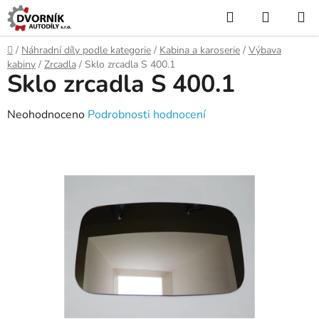
Přejít
Hledat
NÁKUP
na
KOŠÍK
obsah
Domů
/
Náhradní díly podle kategorie
/
Kabina a karoserie
/
Výbava
kabiny
/
Zrcadla
/
Sklo zrcadla S 400.1
Sklo zrcadla S 400.1
Průměrné
Neohodnoceno
Podrobnosti hodnocení
hodnocení
produktu
je
0,0
z
5
hvězdiček.