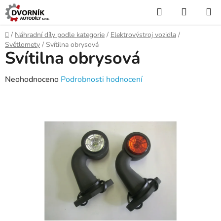
Přejít
Hledat
NÁKUP
na
KOŠÍK
obsah
Domů
/
Náhradní díly podle kategorie
/
Elektrovýstroj vozidla
/
Světlomety
/
Svítilna obrysová
Svítilna obrysová
Průměrné
Neohodnoceno
Podrobnosti hodnocení
hodnocení
produktu
je
0,0
z
5
hvězdiček.