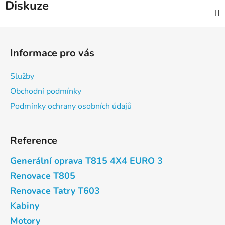
Diskuze
Z
á
Informace pro vás
p
a
Služby
t
Obchodní podmínky
í
Podmínky ochrany osobních údajů
Reference
Generální oprava T815 4X4 EURO 3
Renovace T805
Renovace Tatry T603
Kabiny
Motory