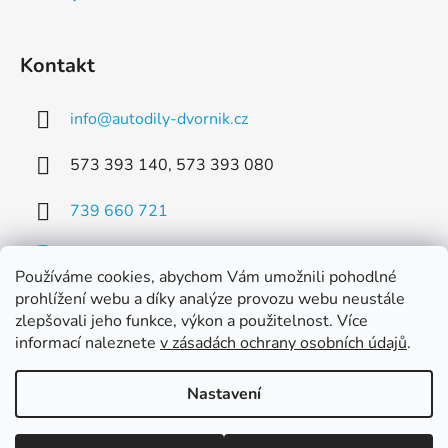
Kontakt
info
@
autodily-dvornik.cz
573 393 140, 573 393 080
739 660 721
Používáme cookies, abychom Vám umožnili pohodlné
prohlížení webu a díky analýze provozu webu neustále
zlepšovali jeho funkce, výkon a použitelnost. Více
Facebook
informací naleznete
v zásadách ochrany osobních údajů
.
Nastavení
Vytvořil Shoptet