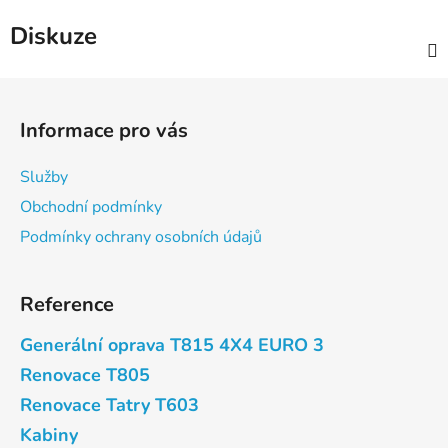
Diskuze
Z
á
Informace pro vás
p
a
Služby
t
Obchodní podmínky
í
Podmínky ochrany osobních údajů
Reference
Generální oprava T815 4X4 EURO 3
Renovace T805
Renovace Tatry T603
Kabiny