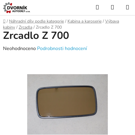
Přejít
Hledat
NÁKUP
na
KOŠÍK
obsah
Domů
/
Náhradní díly podle kategorie
/
Kabina a karoserie
/
Výbava
kabiny
/
Zrcadla
/
Zrcadlo Z 700
Zrcadlo Z 700
Průměrné
Neohodnoceno
Podrobnosti hodnocení
hodnocení
produktu
je
0,0
z
5
hvězdiček.