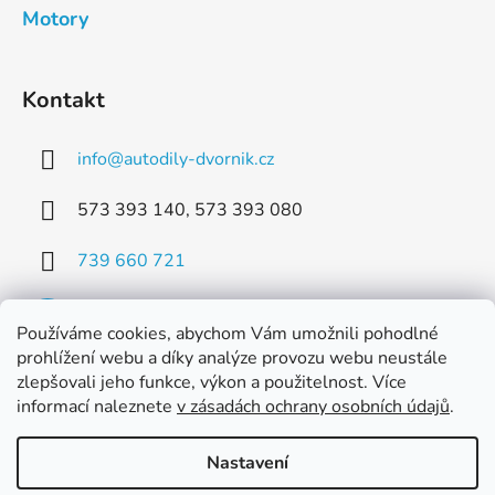
Motory
Kontakt
info
@
autodily-dvornik.cz
573 393 140, 573 393 080
739 660 721
Používáme cookies, abychom Vám umožnili pohodlné
prohlížení webu a díky analýze provozu webu neustále
zlepšovali jeho funkce, výkon a použitelnost. Více
Facebook
informací naleznete
v zásadách ochrany osobních údajů
.
Nastavení