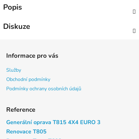
Popis
Diskuze
Z
á
Informace pro vás
p
a
Služby
t
Obchodní podmínky
í
Podmínky ochrany osobních údajů
Reference
Generální oprava T815 4X4 EURO 3
Renovace T805