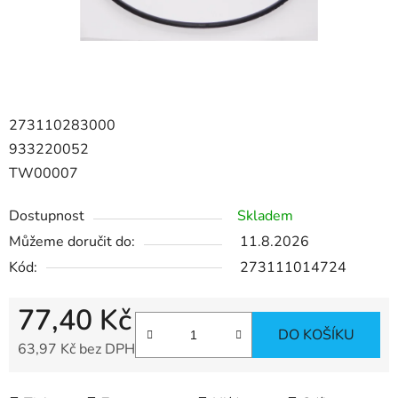
273110283000
933220052
TW00007
Dostupnost
Skladem
Můžeme doručit do:
11.8.2026
Kód:
273111014724
77,40 Kč
DO KOŠÍKU
63,97 Kč bez DPH
Měrná cena: