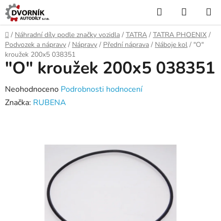
Přejít
Hledat
NÁKUP
na
KOŠÍK
obsah
Domů
/
Náhradní díly podle značky vozidla
/
TATRA
/
TATRA PHOENIX
/
Podvozek a nápravy
/
Nápravy
/
Přední náprava
/
Náboje kol
/
"O"
kroužek 200x5 038351
"O" kroužek 200x5 038351
Průměrné
Neohodnoceno
Podrobnosti hodnocení
hodnocení
Značka:
RUBENA
produktu
je
0,0
z
5
hvězdiček.