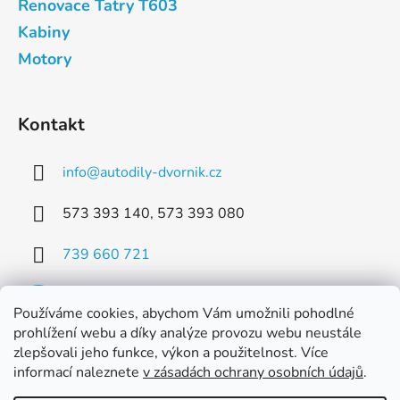
Renovace Tatry T603
Kabiny
Motory
Kontakt
info
@
autodily-dvornik.cz
573 393 140, 573 393 080
739 660 721
Používáme cookies, abychom Vám umožnili pohodlné
prohlížení webu a díky analýze provozu webu neustále
zlepšovali jeho funkce, výkon a použitelnost. Více
Facebook
informací naleznete
v zásadách ochrany osobních údajů
.