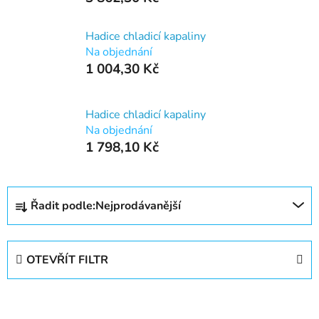
Hadice chladicí kapaliny
Na objednání
1 004,30 Kč
Hadice chladicí kapaliny
Na objednání
1 798,10 Kč
Ř
Řadit podle:
Nejprodávanější
a
z
e
OTEVŘÍT FILTR
n
í
V
p