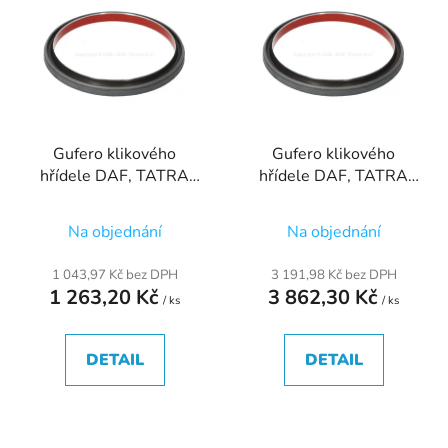
ý
r
p
o
i
d
s
u
p
k
r
t
Gufero klikového
Gufero klikového
o
ů
hřídele DAF, TATRA
hřídele DAF, TATRA
d
Phoenix
Phoenix
u
Na objednání
Na objednání
k
t
1 043,97 Kč bez DPH
3 191,98 Kč bez DPH
ů
1 263,20 Kč
3 862,30 Kč
/ ks
/ ks
DETAIL
DETAIL