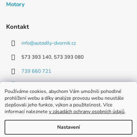
Motory
Kontakt
info
@
autodily-dvornik.cz
573 393 140, 573 393 080
739 660 721
Používáme cookies, abychom Vám umožnili pohodlné
prohlížení webu a díky analýze provozu webu neustále
zlepšovali jeho funkce, výkon a použitelnost. Více
Facebook
informací naleznete
v zásadách ochrany osobních údajů
.
Nastavení