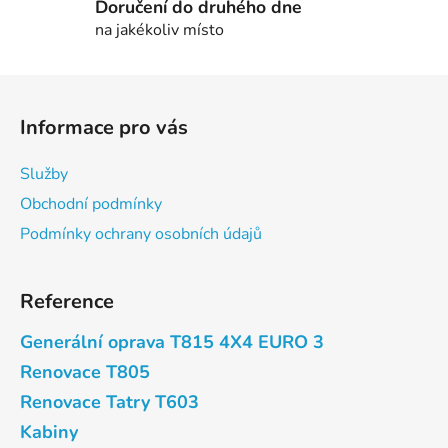
Doručení do druhého dne
na jakékoliv místo
Z
á
Informace pro vás
p
a
Služby
t
Obchodní podmínky
í
Podmínky ochrany osobních údajů
Reference
Generální oprava T815 4X4 EURO 3
Renovace T805
Renovace Tatry T603
Kabiny