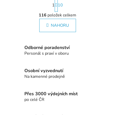
S
1
t
10
r
O
á
116
položek celkem
v
n
l
k
NAHORU
á
o
d
v
a
á
c
n
Odborné poradenství
í
í
Personál s praxí v oboru
p
r
v
Osobní vyzvednutí
k
Na kamenné prodejně
y
v
ý
Přes 3000 výdejních míst
p
po celé ČR
i
s
u