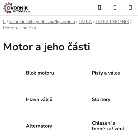
Přejít
Hledat
NÁKUP
na
KOŠÍK
obsah
Domů
/
Náhradní díly podle značky vozidla
/
TATRA
/
TATRA PHOENIX
/
Motor a jeho části
Motor a jeho části
Blok motoru
Písty a válce
Hlava válců
Startéry
Chlazení a
Alternátory
topné zařízení