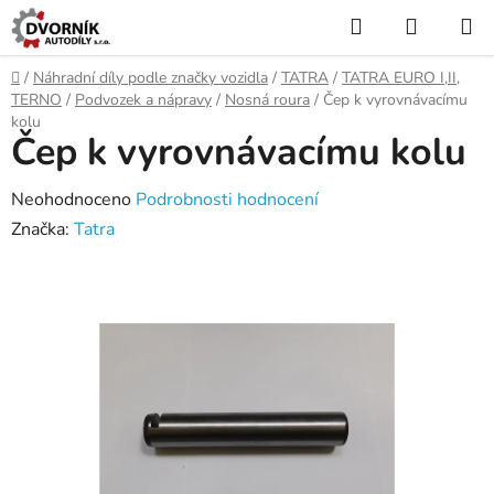
Přejít
Hledat
NÁKUP
na
KOŠÍK
obsah
Domů
/
Náhradní díly podle značky vozidla
/
TATRA
/
TATRA EURO I,II,
TERNO
/
Podvozek a nápravy
/
Nosná roura
/
Čep k vyrovnávacímu
kolu
Čep k vyrovnávacímu kolu
Průměrné
Neohodnoceno
Podrobnosti hodnocení
hodnocení
Značka:
Tatra
produktu
je
0,0
z
5
hvězdiček.