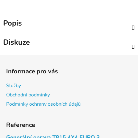
Popis
Diskuze
Z
á
Informace pro vás
p
a
Služby
t
Obchodní podmínky
í
Podmínky ochrany osobních údajů
Reference
Generální oprava T815 4X4 EURO 3