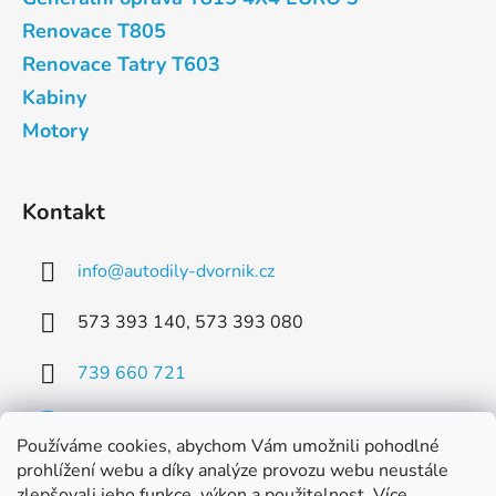
Renovace T805
Renovace Tatry T603
Kabiny
Motory
Kontakt
info
@
autodily-dvornik.cz
573 393 140, 573 393 080
739 660 721
Používáme cookies, abychom Vám umožnili pohodlné
prohlížení webu a díky analýze provozu webu neustále
zlepšovali jeho funkce, výkon a použitelnost. Více