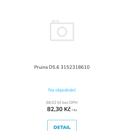
e
n
í
p
r
o
d
u
k
Pruina D5,6 3152318610
t
ů
Na objednání
68,02 Kč bez DPH
82,30 Kč
/ ks
DETAIL