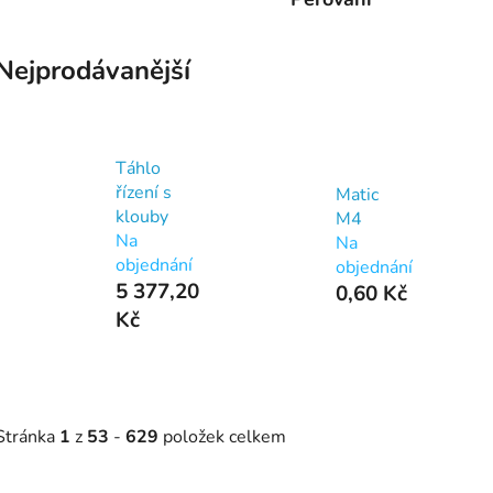
Nejprodávanější
Táhlo
řízení s
Matic
klouby
M4
Na
Na
objednání
objednání
5 377,20
0,60 Kč
Kč
Stránka
1
z
53
-
629
položek celkem