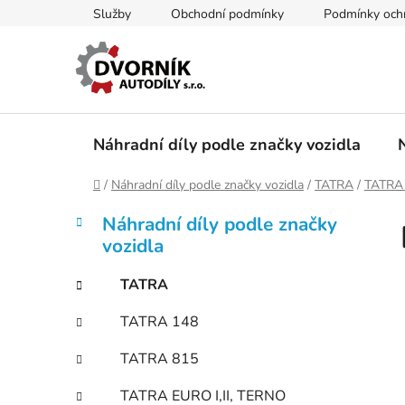
Přejít
Služby
Obchodní podmínky
Podmínky ochr
na
obsah
Náhradní díly podle značky vozidla
Domů
/
Náhradní díly podle značky vozidla
/
TATRA
/
TATRA 
P
K
Přeskočit
Náhradní díly podle značky
a
kategorie
o
vozidla
t
s
e
t
TATRA
g
r
o
TATRA 148
a
r
i
n
TATRA 815
e
n
TATRA EURO I,II, TERNO
í