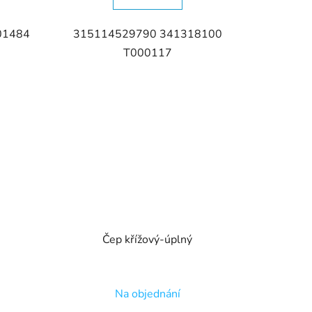
01484
315114529790 341318100
T000117
Čep křížový-úplný
Na objednání