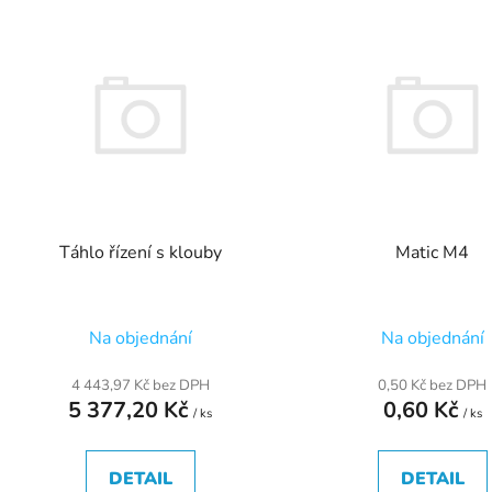
V
ý
p
s
p
r
o
d
Táhlo řízení s klouby
Matic M4
u
k
t
Na objednání
Na objednání
ů
4 443,97 Kč bez DPH
0,50 Kč bez DPH
5 377,20 Kč
0,60 Kč
/ ks
/ ks
DETAIL
DETAIL