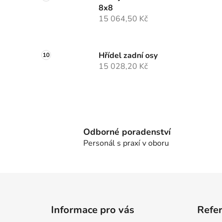
8x8
15 064,50 Kč
Hřídel zadní osy
15 028,20 Kč
Odborné poradenství
Personál s praxí v oboru
Z
á
Informace pro vás
Refe
p