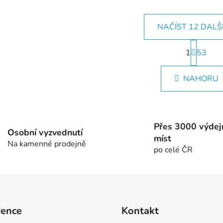
NAČÍST 12 DALŠ
S
1
t
53
O
r
v
á
l
NAHORU
n
á
k
d
o
v
a
á
c
Přes 3000 výdej
n
Osobní vyzvednutí
í
míst
í
p
Na kamenné prodejně
po celé ČR
r
v
k
y
v
ý
rence
Kontakt
p