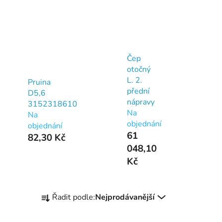
Čep
otočný
L. 2.
Pruina
přední
D5,6
nápravy
3152318610
Na
Na
objednání
objednání
61
82,30 Kč
048,10
Kč
Ř
Řadit podle:
Nejprodávanější
a
z