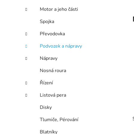
p
Motor a jeho části
a
n
Spojka
e
Převodovka
l
Podvozek a nápravy
Nápravy
Nosná roura
Řízení
Listová pera
Disky
Tlumiče, Pérování
Blatníky