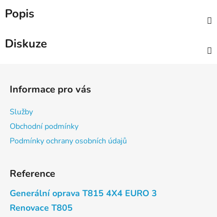
Popis
Diskuze
Z
á
Informace pro vás
p
a
Služby
t
Obchodní podmínky
í
Podmínky ochrany osobních údajů
Reference
Generální oprava T815 4X4 EURO 3
Renovace T805