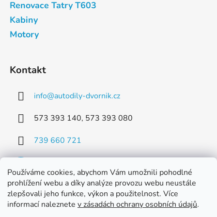
Renovace Tatry T603
Kabiny
Motory
Kontakt
info
@
autodily-dvornik.cz
573 393 140, 573 393 080
739 660 721
Používáme cookies, abychom Vám umožnili pohodlné
prohlížení webu a díky analýze provozu webu neustále
zlepšovali jeho funkce, výkon a použitelnost. Více
Facebook
informací naleznete
v zásadách ochrany osobních údajů
.