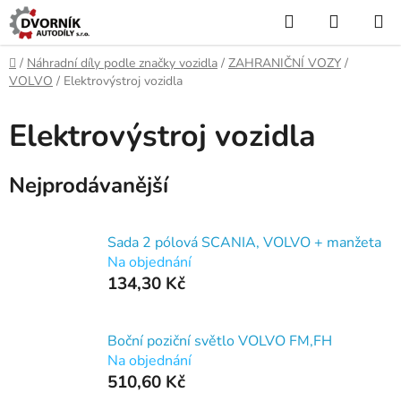
Přejít
Hledat
NÁKUP
na
KOŠÍK
obsah
Domů
/
Náhradní díly podle značky vozidla
/
ZAHRANIČNÍ VOZY
/
VOLVO
/
Elektrovýstroj vozidla
Elektrovýstroj vozidla
Nejprodávanější
Sada 2 pólová SCANIA, VOLVO + manžeta
Na objednání
134,30 Kč
Boční poziční světlo VOLVO FM,FH
Na objednání
510,60 Kč