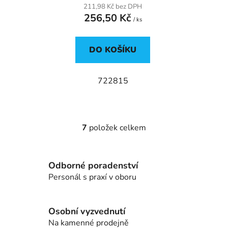
211,98 Kč bez DPH
256,50 Kč
/ ks
DO KOŠÍKU
722815
7
položek celkem
O
v
l
Odborné poradenství
á
d
Personál s praxí v oboru
a
c
í
Osobní vyzvednutí
p
Na kamenné prodejně