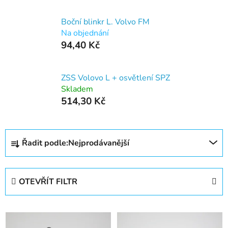
Boční blinkr L. Volvo FM
Na objednání
94,40 Kč
ZSS Volovo L + osvětlení SPZ
Skladem
514,30 Kč
Ř
Řadit podle:
Nejprodávanější
a
z
e
OTEVŘÍT FILTR
n
í
V
p
ý
r