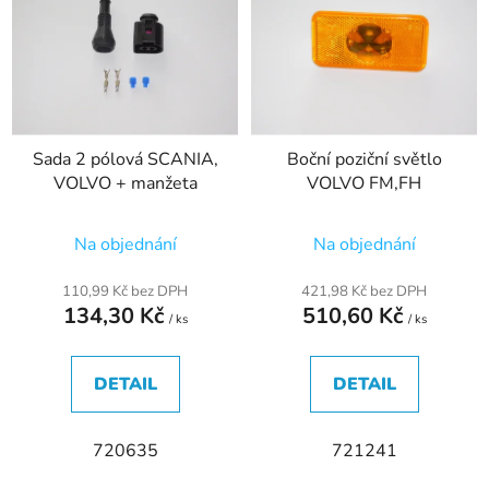
p
o
i
d
s
u
p
k
r
t
Sada 2 pólová SCANIA,
Boční poziční světlo
o
ů
VOLVO + manžeta
VOLVO FM,FH
d
u
Na objednání
Na objednání
k
t
110,99 Kč bez DPH
421,98 Kč bez DPH
ů
134,30 Kč
510,60 Kč
/ ks
/ ks
DETAIL
DETAIL
720635
721241