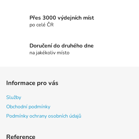
r
v
k
Přes 3000 výdejních míst
y
po celé ČR
v
ý
p
Doručení do druhého dne
i
na jakékoliv místo
s
u
Z
á
Informace pro vás
p
a
Služby
t
Obchodní podmínky
í
Podmínky ochrany osobních údajů
Reference