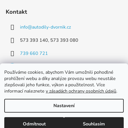
Kontakt
info
@
autodily-dvornik.cz
573 393 140, 573 393 080
739 660 721
Používáme cookies, abychom Vám umožnili pohodlné
prohlížení webu a díky analýze provozu webu neustále
zlepšovali jeho funkce, výkon a použitelnost. Více
Facebook
informací naleznete
v zásadách ochrany osobních údajů
.
Nastavení
Vytvořil Shoptet
Odmítnout
Souhlasím
Copyright 2026
Dvorník AUTODÍLY s.r.o.
. Všechna