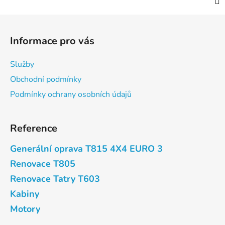
Z
á
Informace pro vás
p
a
Služby
t
Obchodní podmínky
í
Podmínky ochrany osobních údajů
Reference
Generální oprava T815 4X4 EURO 3
Renovace T805
Renovace Tatry T603
Kabiny
Motory