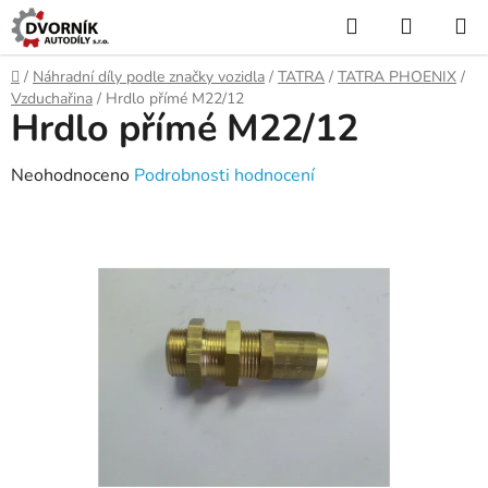
Přejít
Hledat
NÁKUP
na
KOŠÍK
obsah
Domů
/
Náhradní díly podle značky vozidla
/
TATRA
/
TATRA PHOENIX
/
Vzduchařina
/
Hrdlo přímé M22/12
Hrdlo přímé M22/12
Průměrné
Neohodnoceno
Podrobnosti hodnocení
hodnocení
produktu
je
0,0
z
5
hvězdiček.