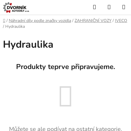
Přejít
Hledat
NÁKUP
na
KOŠÍK
obsah
Domů
/
Náhradní díly podle značky vozidla
/
ZAHRANIČNÍ VOZY
/
IVECO
/
Hydraulika
Hydraulika
Produkty teprve připravujeme.
Můžete se ale podívat na ostatní kategorie.