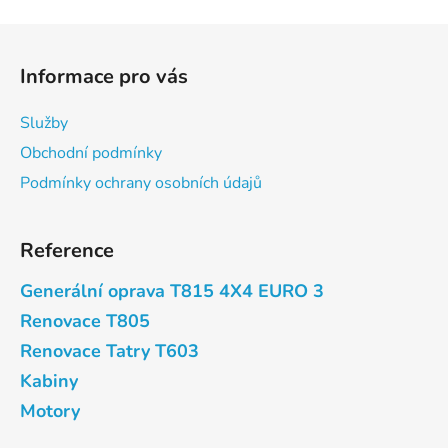
Z
á
Informace pro vás
p
a
Služby
t
Obchodní podmínky
í
Podmínky ochrany osobních údajů
Reference
Generální oprava T815 4X4 EURO 3
Renovace T805
Renovace Tatry T603
Kabiny
Motory