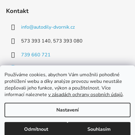
Kontakt
info
@
autodily-dvornik.cz
573 393 140, 573 393 080
739 660 721
Používáme cookies, abychom Vám umožnili pohodlné
prohlížení webu a díky analýze provozu webu neustále
zlepšovali jeho funkce, výkon a použitelnost. Více
Facebook
informací naleznete
v zásadách ochrany osobních údajů
.
Nastavení
Vytvořil Shoptet
Odmítnout
Souhlasím
Copyright 2026
Dvorník AUTODÍLY s.r.o.
. Všechna