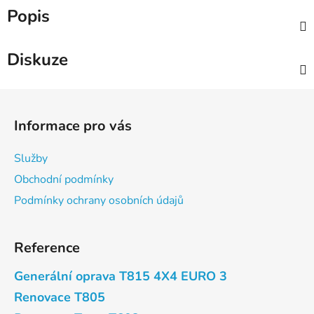
Popis
Diskuze
Z
á
Informace pro vás
p
a
Služby
t
Obchodní podmínky
í
Podmínky ochrany osobních údajů
Reference
Generální oprava T815 4X4 EURO 3
Renovace T805