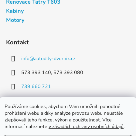
Renovace Tatry T603
Kabiny
Motory
Kontakt
info
@
autodily-dvornik.cz
573 393 140, 573 393 080
739 660 721
Používáme cookies, abychom Vám umožnili pohodlné
prohlížení webu a díky analýze provozu webu neustále
zlepšovali jeho funkce, výkon a použitelnost. Více
Facebook
informací naleznete
v zásadách ochrany osobních údajů
.