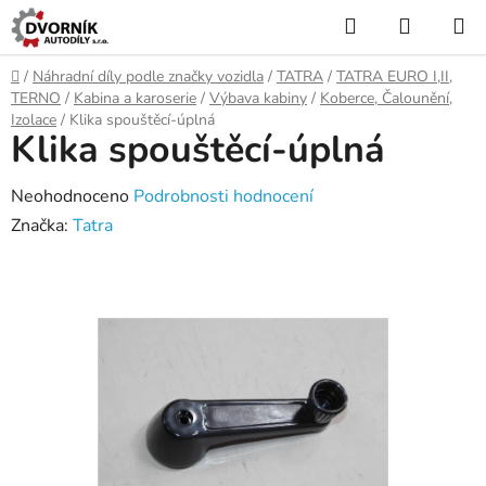
Přejít
Hledat
NÁKUP
na
KOŠÍK
obsah
Domů
/
Náhradní díly podle značky vozidla
/
TATRA
/
TATRA EURO I,II,
TERNO
/
Kabina a karoserie
/
Výbava kabiny
/
Koberce, Čalounění,
Izolace
/
Klika spouštěcí-úplná
Klika spouštěcí-úplná
Průměrné
Neohodnoceno
Podrobnosti hodnocení
hodnocení
Značka:
Tatra
produktu
je
0,0
z
5
hvězdiček.