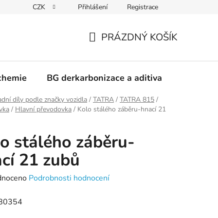
CZK
Přihlášení
Registrace
PRÁZDNÝ KOŠÍK
NÁKUPNÍ
KOŠÍK
chemie
BG derkarbonizace a aditiva
Kontakt
dní díly podle značky vozidla
/
TATRA
/
TATRA 815
/
vka
/
Hlavní převodovka
/
Kolo stálého záběru-hnací 21
o stálého záběru-
cí 21 zubů
né
dnoceno
Podrobnosti hodnocení
ení
80354
tu