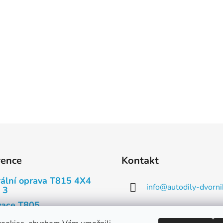
rence
Kontakt
ální oprava T815 4X4
info
@
autodily-dvorni
 3
ace T805
573 393 140, 573 3
ace Tatry T603