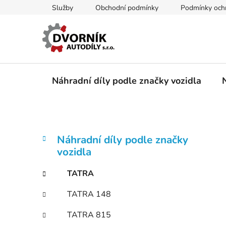
Přejít
Služby
Obchodní podmínky
Podmínky ochr
na
obsah
Náhradní díly podle značky vozidla
P
K
Přeskočit
Náhradní díly podle značky
a
kategorie
o
vozidla
t
s
e
t
TATRA
g
r
o
TATRA 148
a
r
i
n
TATRA 815
e