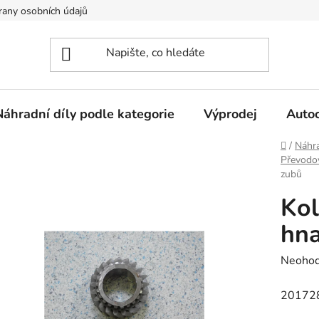
any osobních údajů
Náhradní díly podle kategorie
Výprodej
Auto
Domů
/
Náhra
Převodo
zubů
Kol
hna
Průměr
Neoho
hodnoc
20172
produk
je