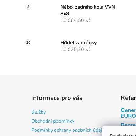
Náboj zadního kola VVN
8x8
15 064,50 Kč
Hřídel zadní osy
15 028,20 Kč
Z
á
Informace pro vás
Refe
p
a
Gener
Služby
t
EURO
Obchodní podmínky
í
Renov
Podmínky ochrany osobních údajů
Renov