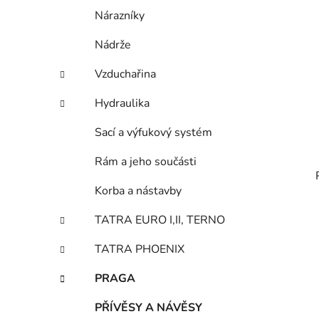
Nárazníky
Nádrže
Vzduchařina
Hydraulika
Sací a výfukový systém
Rám a jeho součásti
Korba a nástavby
TATRA EURO I,II, TERNO
TATRA PHOENIX
PRAGA
PŘÍVĚSY A NÁVĚSY