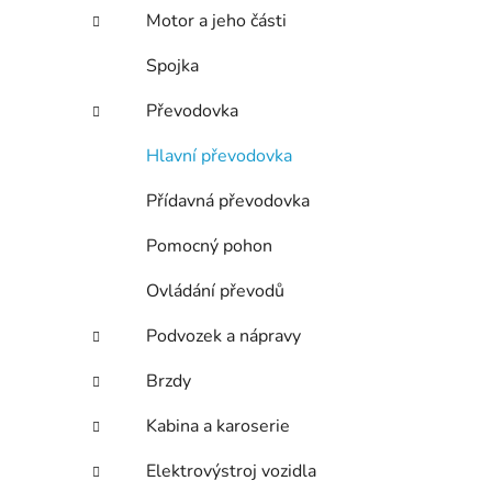
n
Motor a jeho části
í
p
Spojka
a
n
Převodovka
e
Hlavní převodovka
l
Přídavná převodovka
Pomocný pohon
Ovládání převodů
Podvozek a nápravy
Brzdy
Kabina a karoserie
Elektrovýstroj vozidla