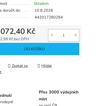
nost
Skladem
 doručit do:
10.8.2026
442017280284
ek.
 072,40 Kč
2,98 Kč bez DPH
 cena:
DO KOŠÍKU
Zeptat se
Hlídat
t
Přes 3000 výdejních
ednutí
míst
rodejně
po celé ČR