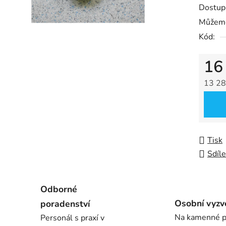
Dostup
0,0
Můžeme
z
Kód:
5
hvězdič
16
13 28
Měrná
Tisk
Sdíle
Odborné
Osobní vyzv
poradenství
Na kamenné p
Personál s praxí v