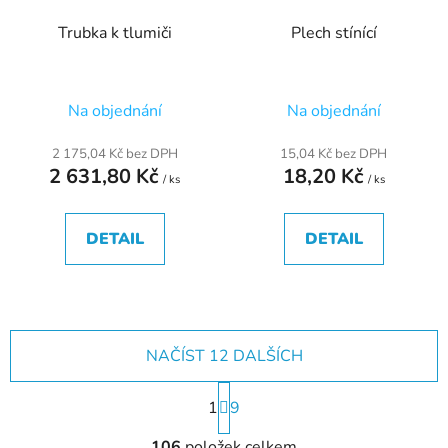
Trubka k tlumiči
Plech stínící
Na objednání
Na objednání
2 175,04 Kč bez DPH
15,04 Kč bez DPH
2 631,80 Kč
18,20 Kč
/ ks
/ ks
DETAIL
DETAIL
NAČÍST 12 DALŠÍCH
S
1
t
9
r
O
á
106
položek celkem