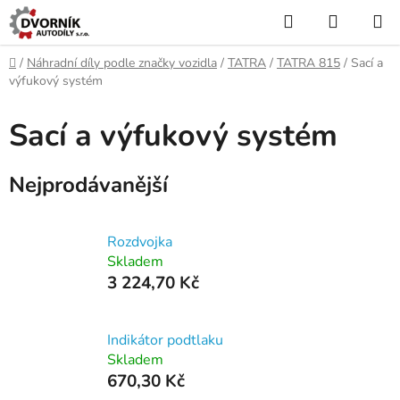
Přejít
Hledat
NÁKUP
na
KOŠÍK
obsah
Domů
/
Náhradní díly podle značky vozidla
/
TATRA
/
TATRA 815
/
Sací a
výfukový systém
Sací a výfukový systém
Nejprodávanější
Rozdvojka
Skladem
3 224,70 Kč
Indikátor podtlaku
Skladem
670,30 Kč