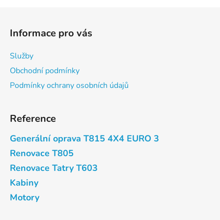
Z
á
Informace pro vás
p
a
Služby
t
Obchodní podmínky
í
Podmínky ochrany osobních údajů
Reference
Generální oprava T815 4X4 EURO 3
Renovace T805
Renovace Tatry T603
Kabiny
Motory