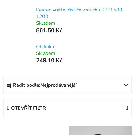
Pesten vnitřní čističe vzduchu SPP1500,
1200
Skladem
861,50 Kč
Objímka
Skladem
248,10 Kč
Ř
Řadit podle:
Nejprodávanější
a
z
e
OTEVŘÍT FILTR
n
í
V
p
ý