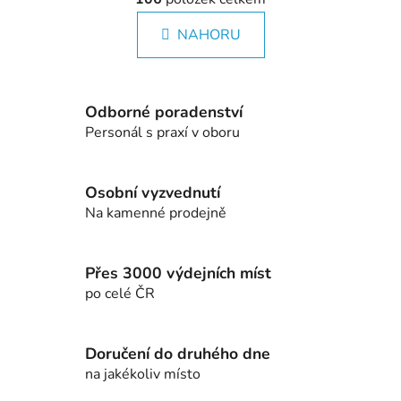
v
n
l
k
NAHORU
á
o
d
v
a
á
c
n
Odborné poradenství
í
í
Personál s praxí v oboru
p
r
v
Osobní vyzvednutí
k
Na kamenné prodejně
y
v
ý
Přes 3000 výdejních míst
p
po celé ČR
i
s
u
Doručení do druhého dne
na jakékoliv místo