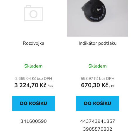
r
p
o
i
d
s
u
p
k
r
t
Rozdvojka
Indikátor podtlaku
o
ů
d
u
Skladem
Skladem
k
t
2 665,04 Kč bez DPH
553,97 Kč bez DPH
ů
3 224,70 Kč
670,30 Kč
/ ks
/ ks
DO KOŠÍKU
DO KOŠÍKU
341600590
443743941857
3905570802