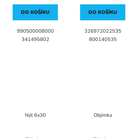
DO KOŠÍKU
DO KOŠÍKU
990500008000
326972022535
341495802
800140535
Nýt 6x30
Objímka