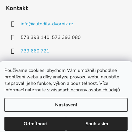
Kontakt
info
@
autodily-dvornik.cz
573 393 140, 573 393 080
739 660 721
Používáme cookies, abychom Vám umožnili pohodlné
prohlížení webu a díky analýze provozu webu neustále
zlepšovali jeho funkce, výkon a použitelnost. Více
Facebook
informací naleznete
v zásadách ochrany osobních údajů
.
Nastavení
Vytvořil Shoptet
Odmítnout
Souhlasím
Copyright 2026
Dvorník AUTODÍLY s.r.o.
. Všechna
práva vyhrazena.
Upravit nastavení cookies