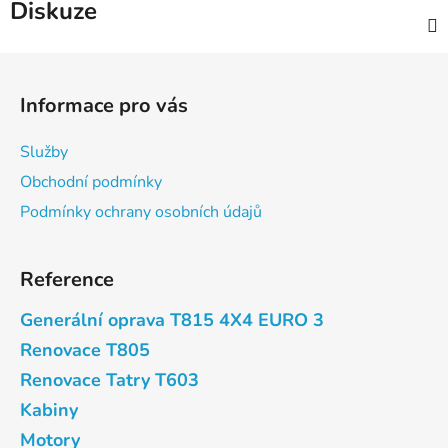
Diskuze
Z
á
Informace pro vás
p
a
Služby
t
Obchodní podmínky
í
Podmínky ochrany osobních údajů
Reference
Generální oprava T815 4X4 EURO 3
Renovace T805
Renovace Tatry T603
Kabiny
Motory