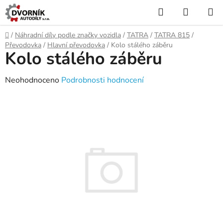
Přejít
Hledat
NÁKUP
na
KOŠÍK
obsah
Domů
/
Náhradní díly podle značky vozidla
/
TATRA
/
TATRA 815
/
Převodovka
/
Hlavní převodovka
/
Kolo stálého záběru
Kolo stálého záběru
Průměrné
Neohodnoceno
Podrobnosti hodnocení
hodnocení
produktu
je
0,0
z
5
hvězdiček.