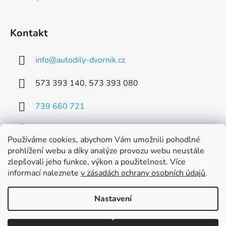
Kontakt
info
@
autodily-dvornik.cz
573 393 140, 573 393 080
739 660 721
Používáme cookies, abychom Vám umožnili pohodlné
prohlížení webu a díky analýze provozu webu neustále
zlepšovali jeho funkce, výkon a použitelnost. Více
Facebook
informací naleznete
v zásadách ochrany osobních údajů
.
Nastavení
Vytvořil Shoptet