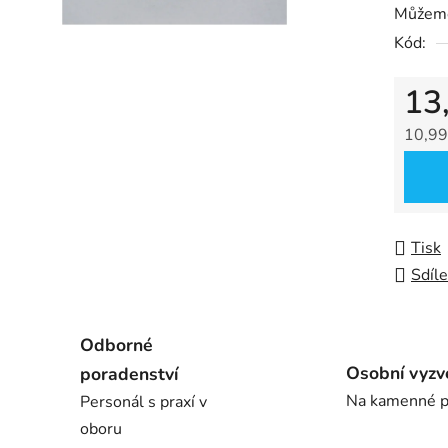
Můžeme
5
Kód:
hvězdič
13
10,99
Měrná
Tisk
Sdíle
Odborné
Osobní vyzv
poradenství
Na kamenné p
Personál s praxí v
oboru