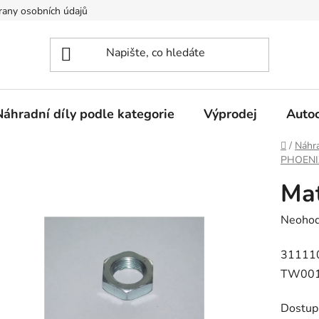
any osobních údajů
Náhradní díly podle kategorie
Výprodej
Auto
Domů
/
Náhra
PHOENI
Mat
Průměr
Neoho
hodnoc
31111
produk
TW00
je
0,0
Dostup
z