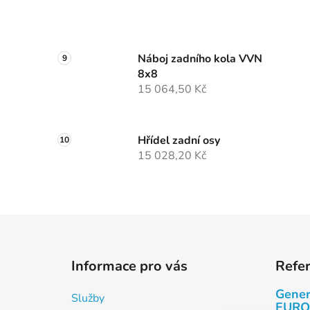
Náboj zadního kola VVN
8x8
15 064,50 Kč
Hřídel zadní osy
15 028,20 Kč
Z
á
Informace pro vás
Refe
p
a
Gener
Služby
EURO