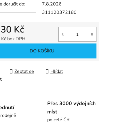
 doručit do:
7.8.2026
311120372180
ek.
,30 Kč
 Kč bez DPH
 cena:
DO KOŠÍKU
Zeptat se
Hlídat
t
Přes 3000 výdejních
ednutí
míst
rodejně
po celé ČR