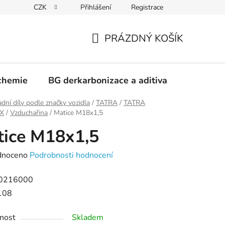
CZK
Přihlášení
Registrace
PRÁZDNÝ KOŠÍK
NÁKUPNÍ
KOŠÍK
chemie
BG derkarbonizace a aditiva
Kontakt
dní díly podle značky vozidla
/
TATRA
/
TATRA
X
/
Vzduchařina
/
Matice M18x1,5
ice M18x1,5
né
dnoceno
Podrobnosti hodnocení
ení
0216000
tu
108
nost
Skladem