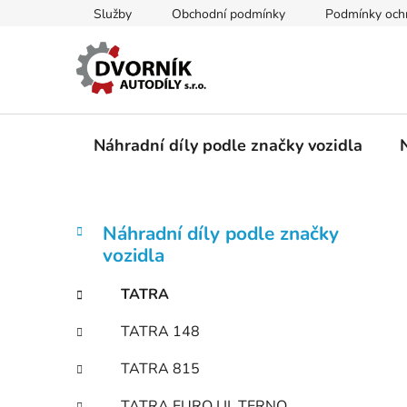
Přejít
Služby
Obchodní podmínky
Podmínky ochr
na
obsah
Náhradní díly podle značky vozidla
P
K
Přeskočit
Náhradní díly podle značky
a
kategorie
o
vozidla
t
s
e
t
TATRA
g
r
o
TATRA 148
a
r
i
n
TATRA 815
e
n
TATRA EURO I,II, TERNO