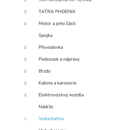
í
p
TATRA PHOENIX
a
n
Motor a jeho části
e
Spojka
l
Převodovka
Podvozek a nápravy
Brzdy
Kabina a karoserie
Elektrovýstroj vozidla
Nádrže
Vzduchařina