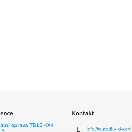
rence
Kontakt
ální oprava T815 4X4
info
@
autodily-dvorni
 3