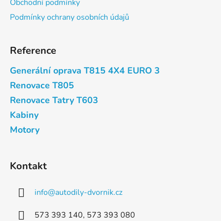
Obchodní podmínky
í
Podmínky ochrany osobních údajů
Reference
Generální oprava T815 4X4 EURO 3
Renovace T805
Renovace Tatry T603
Kabiny
Motory
Kontakt
info
@
autodily-dvornik.cz
573 393 140, 573 393 080