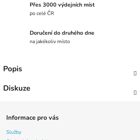
Přes 3000 výdejních míst
po celé ČR
Doručení do druhého dne
na jakékoliv místo
Popis
Diskuze
Z
á
Informace pro vás
p
a
Služby
t