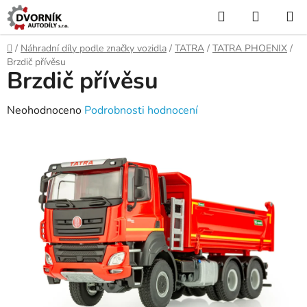
Přejít
Hledat
NÁKUP
na
KOŠÍK
obsah
Domů
/
Náhradní díly podle značky vozidla
/
TATRA
/
TATRA PHOENIX
/
Brzdič přívěsu
Brzdič přívěsu
Průměrné
Neohodnoceno
Podrobnosti hodnocení
hodnocení
produktu
je
0,0
z
5
hvězdiček.