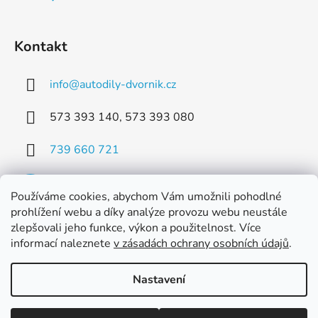
Kontakt
info
@
autodily-dvornik.cz
573 393 140, 573 393 080
739 660 721
Používáme cookies, abychom Vám umožnili pohodlné
prohlížení webu a díky analýze provozu webu neustále
zlepšovali jeho funkce, výkon a použitelnost. Více
Facebook
informací naleznete
v zásadách ochrany osobních údajů
.
Nastavení
Vytvořil Shoptet