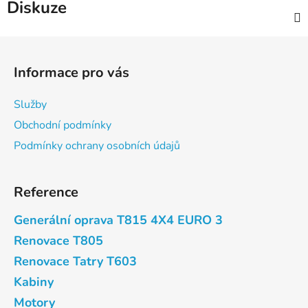
Diskuze
Z
á
Informace pro vás
p
a
Služby
t
Obchodní podmínky
í
Podmínky ochrany osobních údajů
Reference
Generální oprava T815 4X4 EURO 3
Renovace T805
Renovace Tatry T603
Kabiny
Motory