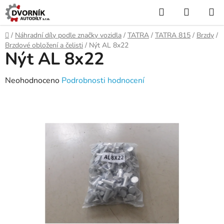
Přejít
Hledat
NÁKUP
na
KOŠÍK
obsah
Domů
/
Náhradní díly podle značky vozidla
/
TATRA
/
TATRA 815
/
Brzdy
/
Brzdové obložení a čelisti
/
Nýt AL 8x22
Nýt AL 8x22
Průměrné
Neohodnoceno
Podrobnosti hodnocení
hodnocení
produktu
je
0,0
z
5
hvězdiček.