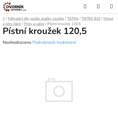
Přejít
Hledat
NÁKUP
na
KOŠÍK
obsah
Domů
/
Náhradní díly podle značky vozidla
/
TATRA
/
TATRA 815
/
Motor
a jeho části
/
Písty a válce
/
Pístní kroužek 120,5
Pístní kroužek 120,5
Průměrné
Neohodnoceno
Podrobnosti hodnocení
hodnocení
produktu
je
0,0
z
5
hvězdiček.