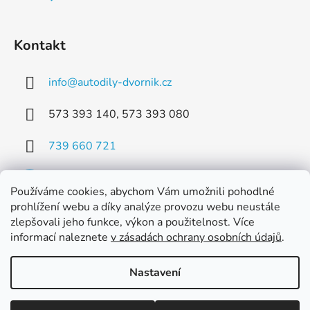
Kontakt
info
@
autodily-dvornik.cz
573 393 140, 573 393 080
739 660 721
Používáme cookies, abychom Vám umožnili pohodlné
prohlížení webu a díky analýze provozu webu neustále
zlepšovali jeho funkce, výkon a použitelnost. Více
Facebook
informací naleznete
v zásadách ochrany osobních údajů
.
Nastavení
Vytvořil Shoptet