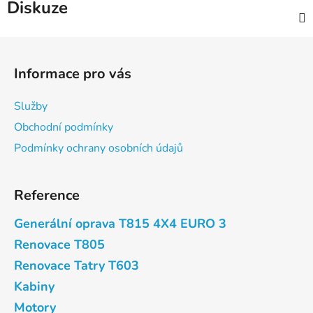
Diskuze
Z
á
Informace pro vás
p
a
Služby
t
Obchodní podmínky
í
Podmínky ochrany osobních údajů
Reference
Generální oprava T815 4X4 EURO 3
Renovace T805
Renovace Tatry T603
Kabiny
Motory