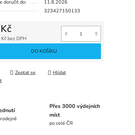
 doručit do:
11.8.2026
323427150133
ek.
 Kč
 Kč bez DPH
 cena:
DO KOŠÍKU
Zeptat se
Hlídat
t
Přes 3000 výdejních
ednutí
míst
rodejně
po celé ČR