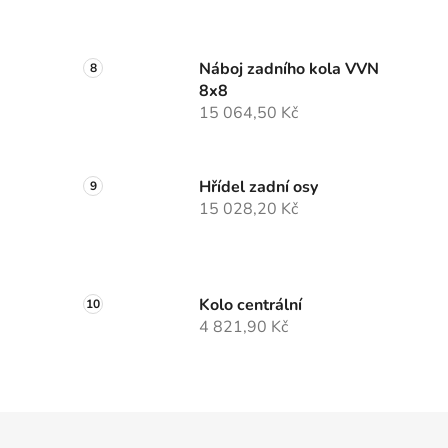
Náboj zadního kola VVN
8x8
15 064,50 Kč
Hřídel zadní osy
15 028,20 Kč
Kolo centrální
4 821,90 Kč
Z