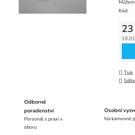
Můžeme
z
Kód:
5
hvězdič
23
19,01
Měrná
Tisk
Sdíle
Odborné
Osobní vyzv
poradenství
Na kamenné p
Personál s praxí v
oboru