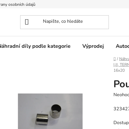
any osobních údajů
Náhradní díly podle kategorie
Výprodej
Auto
Domů
/
Náhra
I,II, TE
16x20
Po
Průměr
Neoho
hodnoc
32342
produk
je
Dostup
0,0