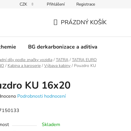
CZK
Přihlášení
Registrace
PRÁZDNÝ KOŠÍK
NÁKUPNÍ
KOŠÍK
chemie
BG derkarbonizace a aditiva
Kontakt
dní díly podle značky vozidla
/
TATRA
/
TATRA EURO
RNO
/
Kabina a karoserie
/
Výbava kabiny
/
Pouzdro KU
uzdro KU 16x20
né
dnoceno
Podrobnosti hodnocení
ení
7150133
tu
nost
Skladem