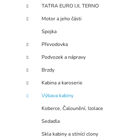
n
TATRA EURO I,II, TERNO
í
p
Motor a jeho části
a
n
Spojka
e
Převodovka
l
Podvozek a nápravy
Brzdy
Kabina a karoserie
Výbava kabiny
Koberce, Čalounění, Izolace
Sedadla
Skla kabiny a stínící clony