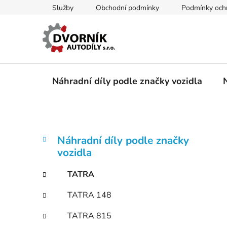
Přejít
Služby
Obchodní podmínky
Podmínky ochr
na
obsah
Náhradní díly podle značky vozidla
P
K
Přeskočit
Náhradní díly podle značky
a
kategorie
o
vozidla
t
s
e
t
TATRA
g
r
o
TATRA 148
a
r
i
n
TATRA 815
e