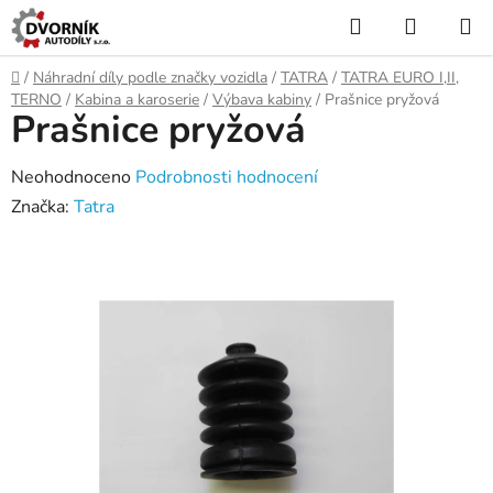
Přejít
Hledat
NÁKUP
na
KOŠÍK
obsah
Domů
/
Náhradní díly podle značky vozidla
/
TATRA
/
TATRA EURO I,II,
TERNO
/
Kabina a karoserie
/
Výbava kabiny
/
Prašnice pryžová
Prašnice pryžová
Průměrné
Neohodnoceno
Podrobnosti hodnocení
hodnocení
Značka:
Tatra
produktu
je
0,0
z
5
hvězdiček.