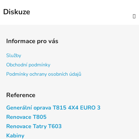
Diskuze
Z
á
Informace pro vás
p
a
Služby
t
Obchodní podmínky
í
Podmínky ochrany osobních údajů
Reference
Generální oprava T815 4X4 EURO 3
Renovace T805
Renovace Tatry T603
Kabiny