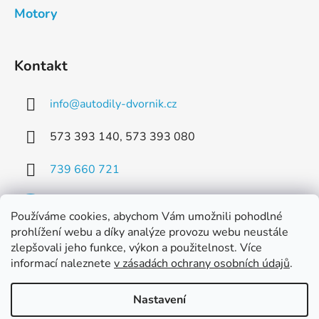
Motory
Kontakt
info
@
autodily-dvornik.cz
573 393 140, 573 393 080
739 660 721
Používáme cookies, abychom Vám umožnili pohodlné
prohlížení webu a díky analýze provozu webu neustále
zlepšovali jeho funkce, výkon a použitelnost. Více
Facebook
informací naleznete
v zásadách ochrany osobních údajů
.
Nastavení