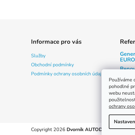
Z
á
Informace pro vás
Refe
p
a
Gener
Služby
t
EURO
Obchodní podmínky
í
Renov
Podmínky ochrany osobních údajů
Renov
Používáme 
pohodlné pr
Kabin
webu neustá
Motor
použitelnos
ochrany oso
Nastaven
Copyright 2026
Dvorník AUTODÍLY s.r.o.
. Všec