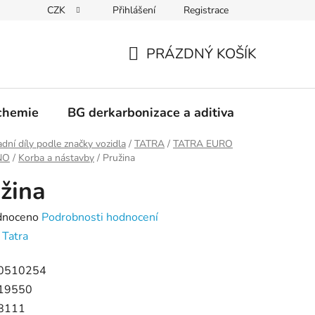
CZK
Přihlášení
Registrace
PRÁZDNÝ KOŠÍK
NÁKUPNÍ
KOŠÍK
chemie
BG derkarbonizace a aditiva
Kontakt
dní díly podle značky vozidla
/
TATRA
/
TATRA EURO
RNO
/
Korba a nástavby
/
Pružina
žina
né
dnoceno
Podrobnosti hodnocení
ení
:
Tatra
tu
0510254
19550
8111