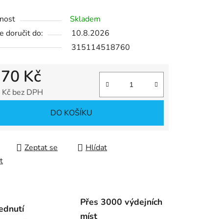
nost
Skladem
ek.
 doručit do:
10.8.2026
315114518760
,70 Kč
 Kč bez DPH
 cena:
DO KOŠÍKU
Zeptat se
Hlídat
t
Přes 3000 výdejních
ednutí
míst