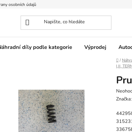
any osobních údajů
Náhradní díly podle kategorie
Výprodej
Auto
Domů
/
Náhra
I,II, TE
Pru
Průměr
Neoho
hodnoc
Značka
produk
44295
je
31523
0,0
33675
z