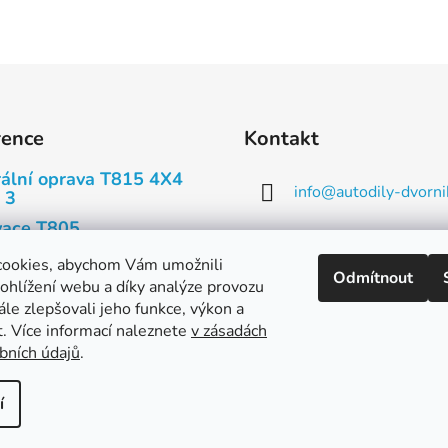
rence
Kontakt
ální oprava T815 4X4
info
@
autodily-dvorni
 3
ace T805
573 393 140, 573 3
ace Tatry T603
cookies, abychom Vám umožnili
Odmítnout
739 660 721
ohlížení webu a díky analýze provozu
y
le zlepšovali jeho funkce, výkon a
y
t. Více informací naleznete
v zásadách
bních údajů
.
í
hna práva vyhrazena.
Upravit nastavení cookies