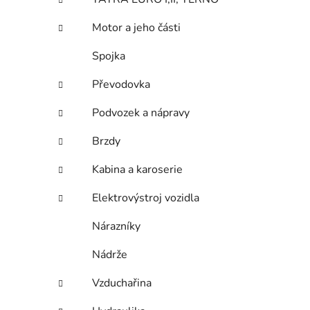
í
p
Motor a jeho části
a
n
Spojka
e
Převodovka
l
Podvozek a nápravy
Brzdy
Kabina a karoserie
Elektrovýstroj vozidla
Nárazníky
Nádrže
Vzduchařina