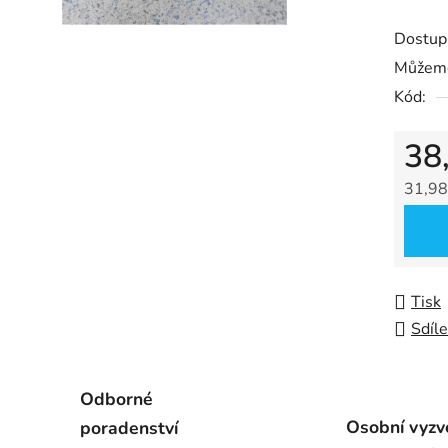
5
Dostup
hvězdič
Můžeme
Kód:
38
31,98
Měrná
Tisk
Sdíle
Odborné
Osobní vyzv
poradenství