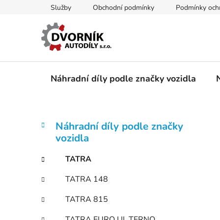
Přejít
Služby
Obchodní podmínky
Podmínky ochr
na
obsah
Náhradní díly podle značky vozidla
P
K
Přeskočit
Náhradní díly podle značky
a
kategorie
o
vozidla
t
s
e
t
TATRA
g
r
o
TATRA 148
a
r
i
n
TATRA 815
e
n
TATRA EURO I,II, TERNO