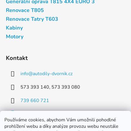
Generální oprava T815 4X4 EURO 3
Renovace T805
Renovace Tatry T603
Kabiny
Motory
Kontakt
info
@
autodily-dvornik.cz
573 393 140, 573 393 080
739 660 721
Používáme cookies, abychom Vám umožnili pohodlné
prohlížení webu a díky analýze provozu webu neustále