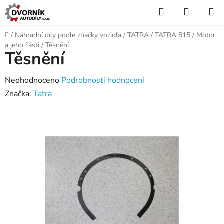
Přejít
Hledat
NÁKUP
na
KOŠÍK
obsah
Domů
/
Náhradní díly podle značky vozidla
/
TATRA
/
TATRA 815
/
Motor
a jeho části
/
Těsnění
Těsnění
Průměrné
Neohodnoceno
Podrobnosti hodnocení
hodnocení
Značka:
Tatra
produktu
je
0,0
z
5
hvězdiček.