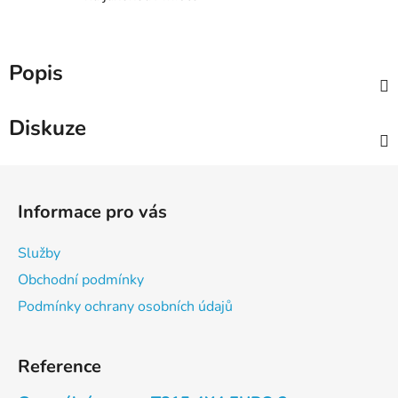
Popis
Diskuze
Z
á
Informace pro vás
p
a
Služby
t
Obchodní podmínky
í
Podmínky ochrany osobních údajů
Reference