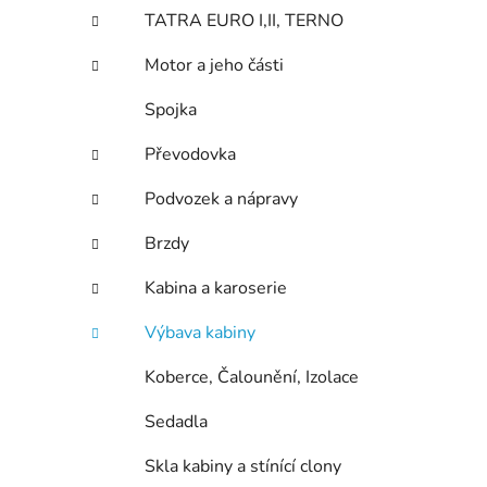
n
TATRA EURO I,II, TERNO
í
p
Motor a jeho části
a
n
Spojka
e
Převodovka
l
Podvozek a nápravy
Brzdy
Kabina a karoserie
Výbava kabiny
Koberce, Čalounění, Izolace
Sedadla
Skla kabiny a stínící clony