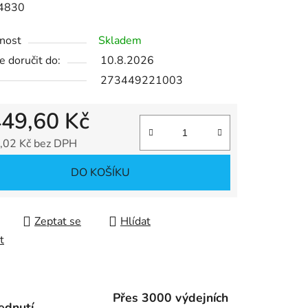
4830
nost
Skladem
ek.
 doručit do:
10.8.2026
273449221003
449,60 Kč
,02 Kč bez DPH
 cena:
DO KOŠÍKU
Zeptat se
Hlídat
t
Přes 3000 výdejních
ednutí