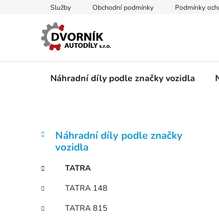
Přejít
Služby
Obchodní podmínky
Podmínky ochr
na
obsah
Náhradní díly podle značky vozidla
P
K
Přeskočit
Náhradní díly podle značky
a
kategorie
o
vozidla
t
s
e
t
TATRA
g
r
o
TATRA 148
a
r
i
n
TATRA 815
e