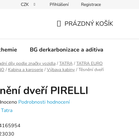
CZK
Přihlášení
Registrace
PRÁZDNÝ KOŠÍK
NÁKUPNÍ
KOŠÍK
chemie
BG derkarbonizace a aditiva
Kontakt
dní díly podle značky vozidla
/
TATRA
/
TATRA EURO
RNO
/
Kabina a karoserie
/
Výbava kabiny
/
Těsnění dveří
nění dveří PIRELLI
né
dnoceno
Podrobnosti hodnocení
ení
:
Tatra
tu
4165954
23030