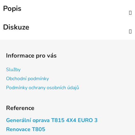
Popis
Diskuze
Z
á
Informace pro vás
p
a
Služby
t
Obchodní podmínky
í
Podmínky ochrany osobních údajů
Reference
Generální oprava T815 4X4 EURO 3
Renovace T805