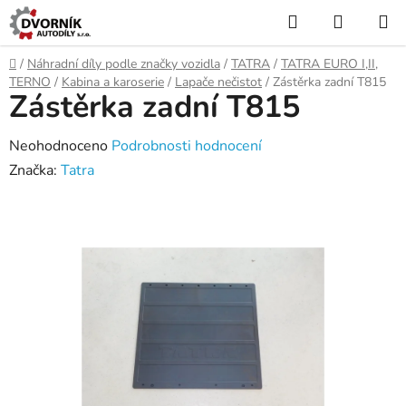
Přejít
Hledat
NÁKUP
na
KOŠÍK
obsah
Domů
/
Náhradní díly podle značky vozidla
/
TATRA
/
TATRA EURO I,II,
TERNO
/
Kabina a karoserie
/
Lapače nečistot
/
Zástěrka zadní T815
Zástěrka zadní T815
Průměrné
Neohodnoceno
Podrobnosti hodnocení
hodnocení
Značka:
Tatra
produktu
je
0,0
z
5
hvězdiček.