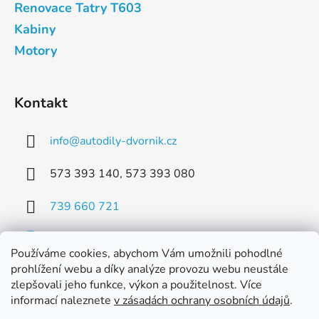
Renovace Tatry T603
Kabiny
Motory
Kontakt
info
@
autodily-dvornik.cz
573 393 140, 573 393 080
739 660 721
Používáme cookies, abychom Vám umožnili pohodlné
prohlížení webu a díky analýze provozu webu neustále
zlepšovali jeho funkce, výkon a použitelnost. Více
Facebook
informací naleznete
v zásadách ochrany osobních údajů
.