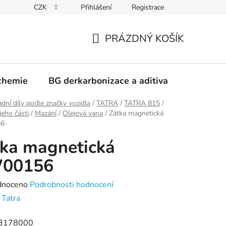
CZK
Přihlášení
Registrace
PRÁZDNÝ KOŠÍK
NÁKUPNÍ
KOŠÍK
chemie
BG derkarbonizace a aditiva
Kontakt
dní díly podle značky vozidla
/
TATRA
/
TATRA 815
/
jeho části
/
Mazání
/
Olejová vana
/
Zátka magnetická
6
ka magnetická
00156
né
dnoceno
Podrobnosti hodnocení
ení
:
Tatra
tu
3178000