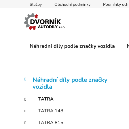
Přejít
Služby
Obchodní podmínky
Podmínky ochr
na
obsah
Náhradní díly podle značky vozidla
P
K
Přeskočit
Náhradní díly podle značky
a
kategorie
o
vozidla
t
s
e
t
TATRA
g
r
o
TATRA 148
a
r
i
n
TATRA 815
e