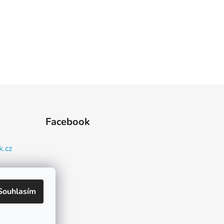
Facebook
k.cz
93 080
Souhlasím