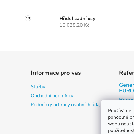
Hřídel zadní osy
15 028,20 Kč
Z
á
Informace pro vás
Refe
p
a
Gener
Služby
t
EURO
Obchodní podmínky
í
Renov
Podmínky ochrany osobních údajů
Renov
Používáme 
pohodlné pr
Kabin
webu neustá
Motor
použitelnos