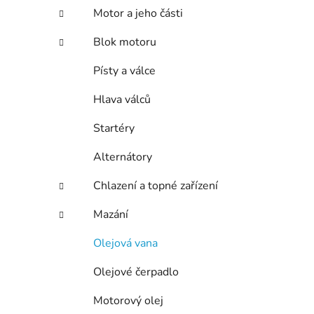
n
Motor a jeho části
í
p
Blok motoru
a
n
Písty a válce
e
Hlava válců
l
Startéry
Alternátory
Chlazení a topné zařízení
Mazání
Olejová vana
Olejové čerpadlo
Motorový olej