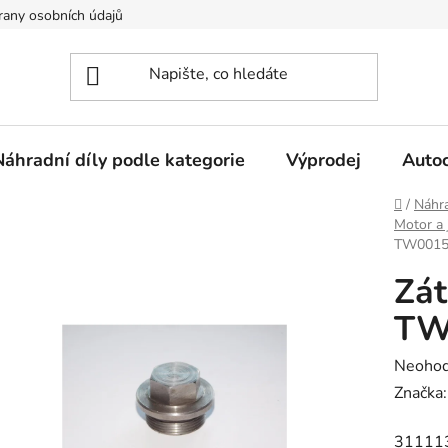
any osobních údajů
Náhradní díly podle kategorie
Výprodej
Auto
Domů
/
Náhra
Motor a 
TW0015
Zát
TW
Průměr
Neoho
hodnoc
Značka
produk
31111
je