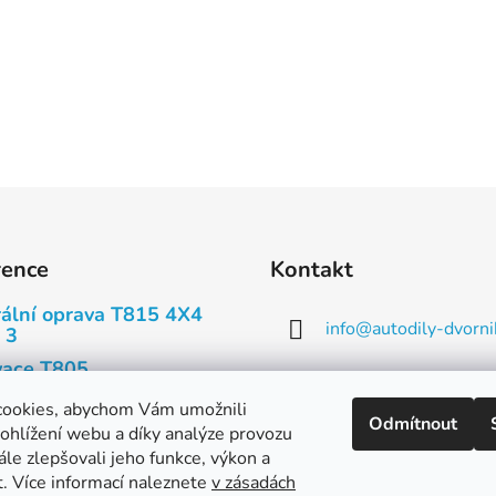
rence
Kontakt
ální oprava T815 4X4
info
@
autodily-dvorni
 3
ace T805
573 393 140, 573 3
ace Tatry T603
cookies, abychom Vám umožnili
Odmítnout
739 660 721
ohlížení webu a díky analýze provozu
y
le zlepšovali jeho funkce, výkon a
y
t. Více informací naleznete
v zásadách