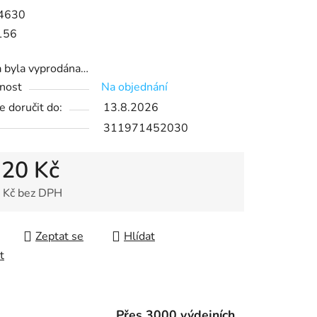
4630
156
a byla vyprodána…
ek.
nost
Na objednání
 doručit do:
13.8.2026
311971452030
,20 Kč
 Kč bez DPH
 cena:
Zeptat se
Hlídat
t
Přes 3000 výdejních