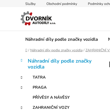
Přejít
Služby
Obchodní podmínky
Podmínky ochr
na
obsah
Náhradní díly podle značky vozidla
Domů
/
Náhradní díly podle značky vozidla
/
ZAHRANIČNÍ 
P
K
Přeskočit
Náhradní díly podle značky
a
kategorie
o
vozidla
t
s
e
t
TATRA
g
r
o
PRAGA
a
r
i
n
PŘÍVĚSY A NÁVĚSY
e
n
ZAHRANIČNÍ VOZY
í