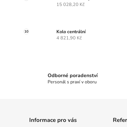
15 028,20 Kč
Kolo centrální
4 821,90 Kč
Odborné poradenství
Personál s praxí v oboru
Z
á
Informace pro vás
Refe
p