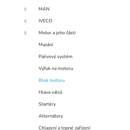
p
MAN
a
n
IVECO
e
Motor a jeho části
l
Mazání
Palivový systém
Výfuk na motoru
Blok motoru
Hlava válců
Startéry
Alternátory
Chlazení a topné zařízení