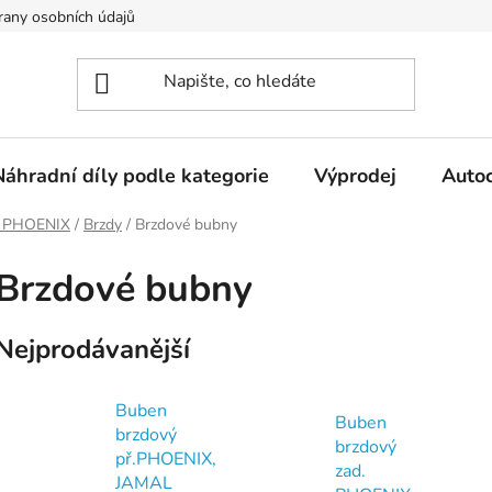
any osobních údajů
Náhradní díly podle kategorie
Výprodej
Auto
 PHOENIX
/
Brzdy
/
Brzdové bubny
Brzdové bubny
Nejprodávanější
Buben
Buben
brzdový
brzdový
př.PHOENIX,
zad.
JAMAL