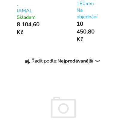
180mm
,
Na
JAMAL
objednání
Skladem
10
8 104,60
450,80
Kč
Kč
Ř
Řadit podle:
Nejprodávanější
a
z
e
n
í
p
r
o
d