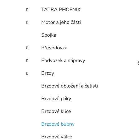
p
TATRA PHOENIX
a
n
Motor a jeho části
e
Spojka
l
Převodovka
Podvozek a nápravy
Brzdy
Brzdové obložení a čelisti
Brzdové páky
i
Brzdové klíče
Brzdové bubny
Brzdové válce