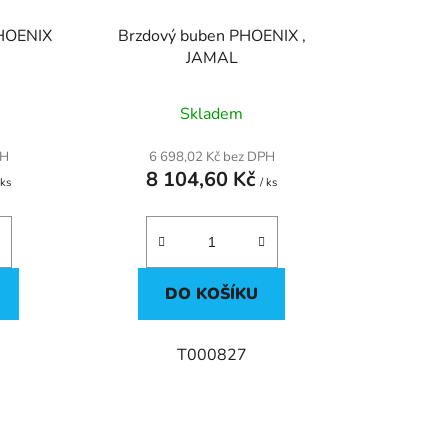
u
k
PHOENIX
Brzdový buben PHOENIX ,
t
JAMAL
ů
Skladem
PH
6 698,02 Kč bez DPH
8 104,60 Kč
 ks
/ ks
DO KOŠÍKU
T000827