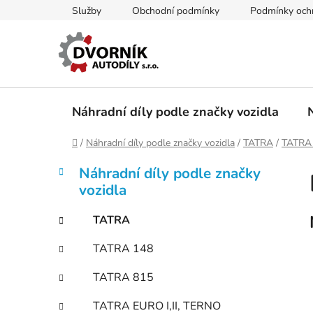
Přejít
Služby
Obchodní podmínky
Podmínky ochr
na
obsah
Náhradní díly podle značky vozidla
Domů
/
Náhradní díly podle značky vozidla
/
TATRA
/
TATRA
P
K
Přeskočit
Náhradní díly podle značky
a
kategorie
o
vozidla
t
s
e
t
TATRA
g
r
o
TATRA 148
a
r
i
n
TATRA 815
e
n
TATRA EURO I,II, TERNO
í