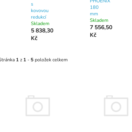
PHOENIX
s
180
kovovou
mm
redukcí
Skladem
Skladem
7 556,50
5 838,30
Kč
Kč
Stránka
1
z
1
-
5
položek celkem
V
ý
p
s
p
r
o