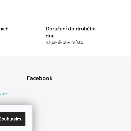
ních
Doručení do druhého
dne
na jakékoliv místo
Facebook
k.cz
93 080
Souhlasím