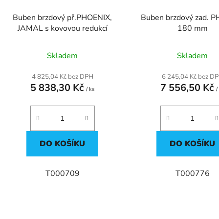
d
Buben brzdový př.PHOENIX,
Buben brzdový zad. 
u
JAMAL s kovovou redukcí
180 mm
k
t
Skladem
Skladem
ů
4 825,04 Kč bez DPH
6 245,04 Kč bez D
5 838,30 Kč
7 556,50 Kč
/ ks
/
DO KOŠÍKU
DO KOŠÍKU
T000709
T000776