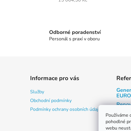
15 064,50 Kč
Odborné poradenství
Personál s praxí v oboru
Z
á
Informace pro vás
Refe
p
a
Gener
Služby
t
EURO
Obchodní podmínky
í
Renov
Podmínky ochrany osobních údajů
Renov
Používáme 
pohodlné pr
Kabin
webu neustá
Motor