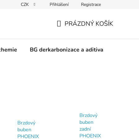
CZK
Přihlášení
Registrace
PRÁZDNÝ KOŠÍK
NÁKUPNÍ
KOŠÍK
chemie
BG derkarbonizace a aditiva
Kontakt
Brzdový
buben
Brzdový
zadní
buben
PHOENIX
PHOENIX