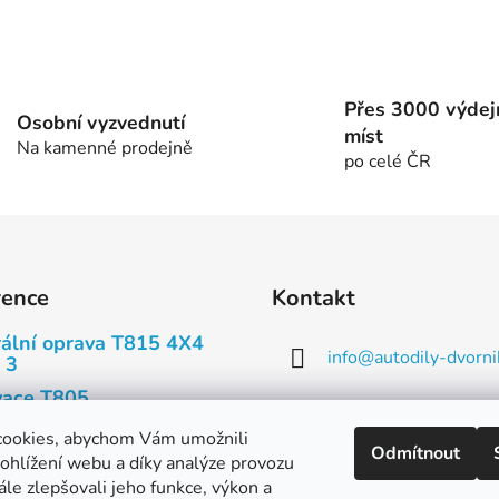
Přes 3000 výdej
Osobní vyzvednutí
míst
Na kamenné prodejně
po celé ČR
rence
Kontakt
ální oprava T815 4X4
info
@
autodily-dvorni
 3
ace T805
573 393 140, 573 3
ace Tatry T603
cookies, abychom Vám umožnili
Odmítnout
739 660 721
ohlížení webu a díky analýze provozu
y
le zlepšovali jeho funkce, výkon a
y