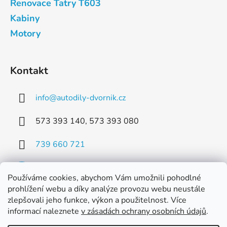
Renovace Tatry T603
Kabiny
Motory
Kontakt
info
@
autodily-dvornik.cz
573 393 140, 573 393 080
739 660 721
Používáme cookies, abychom Vám umožnili pohodlné
prohlížení webu a díky analýze provozu webu neustále
zlepšovali jeho funkce, výkon a použitelnost. Více
Facebook
informací naleznete
v zásadách ochrany osobních údajů
.