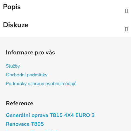
Popis
Diskuze
Z
á
Informace pro vás
p
a
Služby
t
Obchodní podmínky
í
Podmínky ochrany osobních údajů
Reference
Generální oprava T815 4X4 EURO 3
Renovace T805