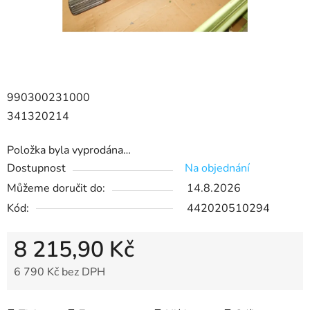
990300231000
341320214
Položka byla vyprodána…
Dostupnost
Na objednání
Můžeme doručit do:
14.8.2026
Kód:
442020510294
8 215,90 Kč
6 790 Kč bez DPH
Měrná cena: