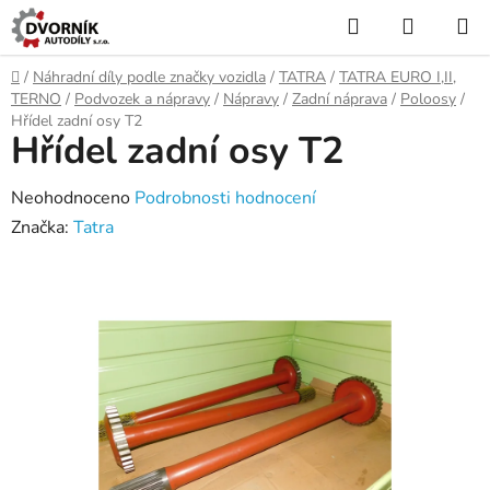
Přejít
Hledat
NÁKUP
na
KOŠÍK
obsah
Domů
/
Náhradní díly podle značky vozidla
/
TATRA
/
TATRA EURO I,II,
TERNO
/
Podvozek a nápravy
/
Nápravy
/
Zadní náprava
/
Poloosy
/
Hřídel zadní osy T2
Hřídel zadní osy T2
Průměrné
Neohodnoceno
Podrobnosti hodnocení
hodnocení
Značka:
Tatra
produktu
je
0,0
z
5
hvězdiček.