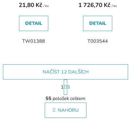
21,80 Kč
1 726,70 Kč
/ ks
/ ks
DETAIL
DETAIL
TW01388
T003544
NAČÍST 12 DALŠÍCH
S
1
t
5
r
O
á
55
položek celkem
v
n
l
k
NAHORU
á
o
d
v
a
á