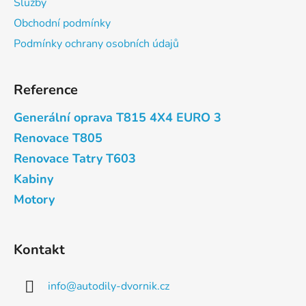
Služby
t
Obchodní podmínky
í
Podmínky ochrany osobních údajů
Reference
Generální oprava T815 4X4 EURO 3
Renovace T805
Renovace Tatry T603
Kabiny
Motory
Kontakt
info
@
autodily-dvornik.cz