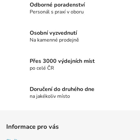
c
n
Odborné poradenství
í
í
Personál s praxí v oboru
p
r
v
Osobní vyzvednutí
k
Na kamenné prodejně
y
v
ý
Přes 3000 výdejních míst
p
po celé ČR
i
s
u
Doručení do druhého dne
na jakékoliv místo
Z
á
Informace pro vás
p
a