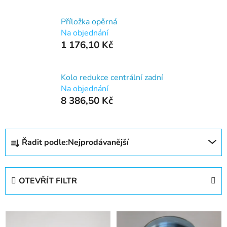
Příložka opěrná
Na objednání
1 176,10 Kč
Kolo redukce centrální zadní
Na objednání
8 386,50 Kč
Ř
Řadit podle:
Nejprodávanější
a
z
e
OTEVŘÍT FILTR
n
í
V
p
ý
r