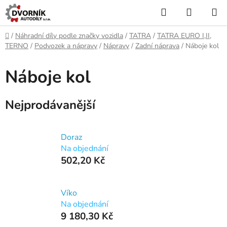
Přejít
Hledat
NÁKUP
na
KOŠÍK
obsah
Domů
/
Náhradní díly podle značky vozidla
/
TATRA
/
TATRA EURO I,II,
TERNO
/
Podvozek a nápravy
/
Nápravy
/
Zadní náprava
/
Náboje kol
Náboje kol
Nejprodávanější
Doraz
Na objednání
502,20 Kč
Víko
Na objednání
9 180,30 Kč