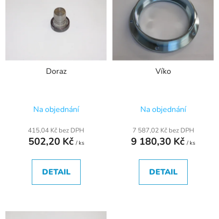
p
o
i
d
s
u
p
k
r
t
Doraz
Víko
o
ů
d
u
Na objednání
Na objednání
k
t
415,04 Kč bez DPH
7 587,02 Kč bez DPH
ů
502,20 Kč
9 180,30 Kč
/ ks
/ ks
DETAIL
DETAIL