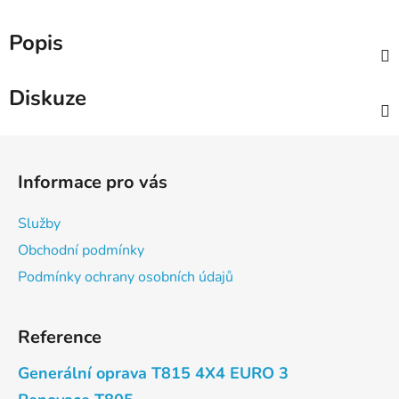
Popis
Diskuze
Z
á
Informace pro vás
p
a
Služby
t
Obchodní podmínky
í
Podmínky ochrany osobních údajů
Reference
Generální oprava T815 4X4 EURO 3