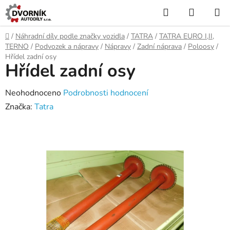
Přejít
Hledat
NÁKUP
na
KOŠÍK
obsah
Domů
/
Náhradní díly podle značky vozidla
/
TATRA
/
TATRA EURO I,II,
TERNO
/
Podvozek a nápravy
/
Nápravy
/
Zadní náprava
/
Poloosy
/
Hřídel zadní osy
Hřídel zadní osy
Průměrné
Neohodnoceno
Podrobnosti hodnocení
hodnocení
Značka:
Tatra
produktu
je
0,0
z
5
hvězdiček.