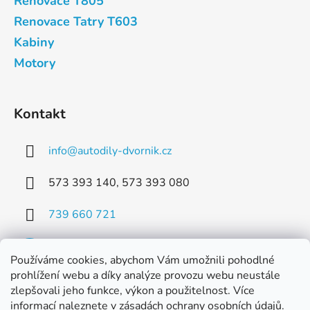
Renovace T805
Renovace Tatry T603
Kabiny
Motory
Kontakt
info
@
autodily-dvornik.cz
573 393 140, 573 393 080
739 660 721
Používáme cookies, abychom Vám umožnili pohodlné
prohlížení webu a díky analýze provozu webu neustále
zlepšovali jeho funkce, výkon a použitelnost. Více
Facebook
informací naleznete
v zásadách ochrany osobních údajů
.