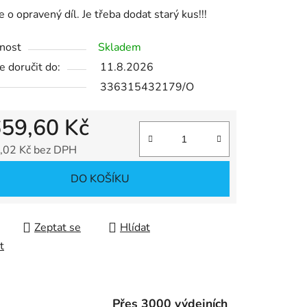
e o opravený díl. Je třeba dodat starý kus!!!
nost
Skladem
 doručit do:
11.8.2026
ek.
336315432179/O
659,60 Kč
,02 Kč bez DPH
 cena:
DO KOŠÍKU
Zeptat se
Hlídat
t
Přes 3000 výdejních