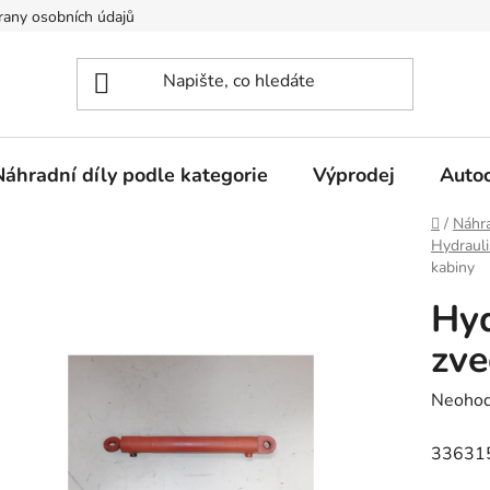
any osobních údajů
Náhradní díly podle kategorie
Výprodej
Auto
Domů
/
Náhra
Hydrauli
kabiny
Hyd
zve
Průměr
Neoho
hodnoc
33631
produk
je