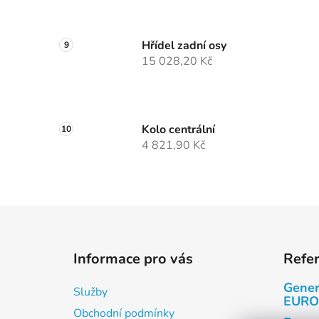
Hřídel zadní osy
15 028,20 Kč
Kolo centrální
4 821,90 Kč
Z
á
Informace pro vás
Refe
p
a
Gener
Služby
t
EURO
Obchodní podmínky