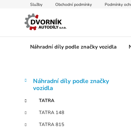
Přejít
Služby
Obchodní podmínky
Podmínky ochr
na
obsah
Náhradní díly podle značky vozidla
P
K
Přeskočit
Náhradní díly podle značky
a
kategorie
o
vozidla
t
s
e
t
TATRA
g
r
o
TATRA 148
a
r
i
n
TATRA 815
e