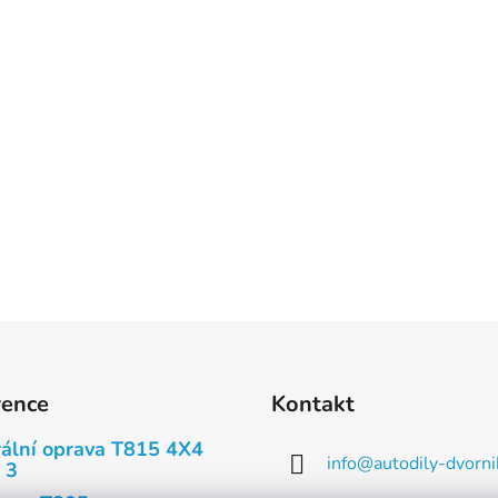
rence
Kontakt
ální oprava T815 4X4
info
@
autodily-dvorni
 3