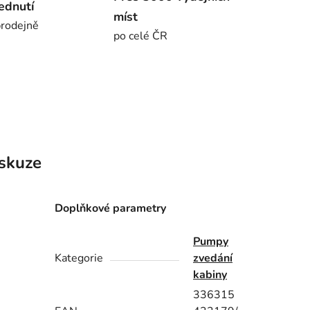
ednutí
míst
rodejně
po celé ČR
skuze
Doplňkové parametry
Pumpy
Kategorie
zvedání
kabiny
336315