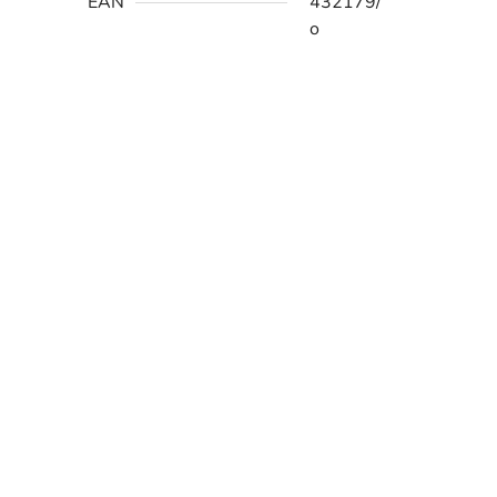
EAN
432179/
o