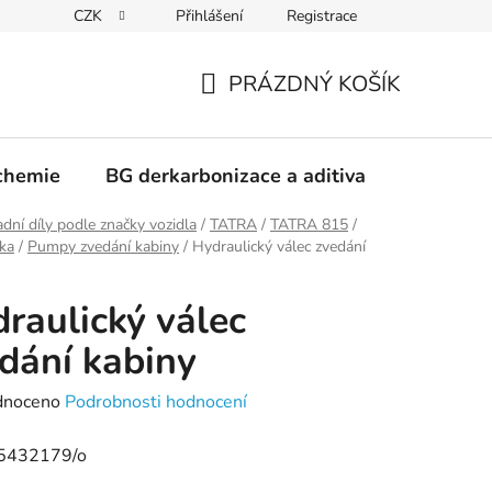
CZK
Přihlášení
Registrace
PRÁZDNÝ KOŠÍK
NÁKUPNÍ
KOŠÍK
chemie
BG derkarbonizace a aditiva
Kontakt
dní díly podle značky vozidla
/
TATRA
/
TATRA 815
/
ka
/
Pumpy zvedání kabiny
/
Hydraulický válec zvedání
raulický válec
dání kabiny
né
dnoceno
Podrobnosti hodnocení
ení
5432179/o
tu