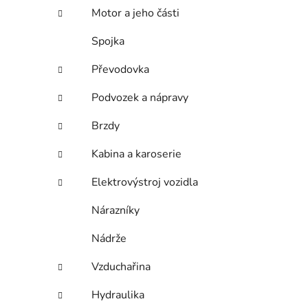
n
Motor a jeho části
í
p
Spojka
a
n
Převodovka
e
Podvozek a nápravy
l
Brzdy
Kabina a karoserie
Elektrovýstroj vozidla
Nárazníky
Nádrže
Vzduchařina
Hydraulika