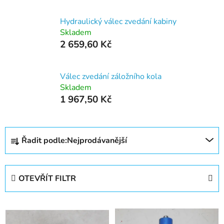
Hydraulický válec zvedání kabiny
Skladem
2 659,60 Kč
Válec zvedání záložního kola
Skladem
1 967,50 Kč
Ř
Řadit podle:
Nejprodávanější
a
z
e
OTEVŘÍT FILTR
n
í
V
p
ý
r