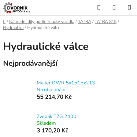
Přejít
Hledat
NÁKUP
na
KOŠÍK
obsah
Domů
/
Náhradní díly podle značky vozidla
/
TATRA
/
TATRA 815
/
Hydraulika
/
Hydraulické válce
Hydraulické válce
Nejprodávanější
Mailer DWR 5x1515x213
Na objednání
55 214,70 Kč
Zvedák TZG 2400
Skladem
3 170,20 Kč