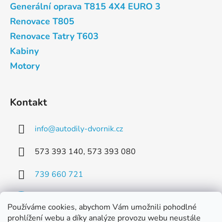
Generální oprava T815 4X4 EURO 3
Renovace T805
Renovace Tatry T603
Kabiny
Motory
Kontakt
info
@
autodily-dvornik.cz
573 393 140, 573 393 080
739 660 721
Používáme cookies, abychom Vám umožnili pohodlné
prohlížení webu a díky analýze provozu webu neustále