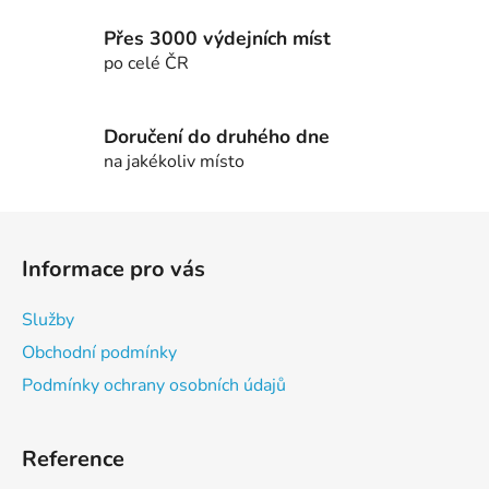
v
k
Přes 3000 výdejních míst
y
po celé ČR
v
ý
p
Doručení do druhého dne
i
na jakékoliv místo
s
u
Z
á
Informace pro vás
p
a
Služby
t
Obchodní podmínky
í
Podmínky ochrany osobních údajů
Reference