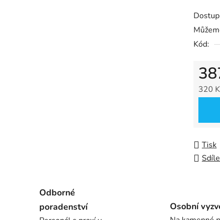
z
Dostup
5
Můžeme
hvězdič
Kód:
38
320 K
Měrná
Tisk
Sdíle
Odborné
Osobní vyzv
poradenství