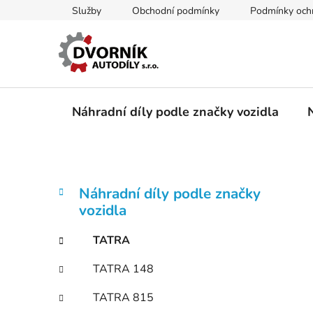
Přejít
Služby
Obchodní podmínky
Podmínky ochr
na
obsah
Náhradní díly podle značky vozidla
P
K
Přeskočit
Náhradní díly podle značky
a
kategorie
o
vozidla
t
s
e
t
TATRA
g
r
o
TATRA 148
a
r
i
n
TATRA 815
e