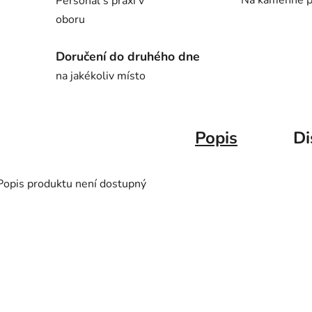
Na kamenné p
Personál s praxí v
oboru
Doručení do druhého dne
na jakékoliv místo
Popis
Di
Popis produktu není dostupný