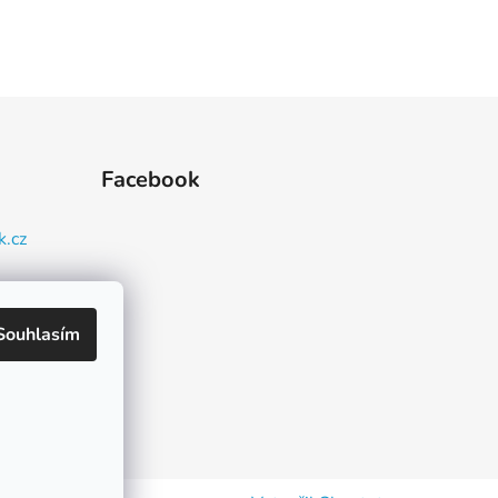
Facebook
k.cz
93 080
Souhlasím