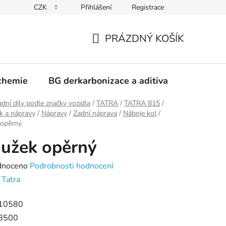
CZK
Přihlášení
Registrace
PRÁZDNÝ KOŠÍK
NÁKUPNÍ
KOŠÍK
chemie
BG derkarbonizace a aditiva
Kontakt
dní díly podle značky vozidla
/
TATRA
/
TATRA 815
/
k a nápravy
/
Nápravy
/
Zadní náprava
/
Náboje kol
/
 opěrný
užek opěrný
né
dnoceno
Podrobnosti hodnocení
ení
:
Tatra
tu
10580
8500