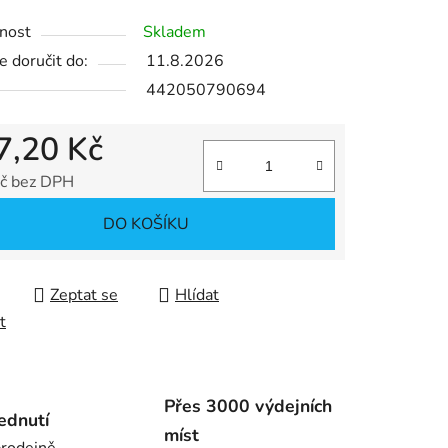
nost
Skladem
 doručit do:
11.8.2026
ek.
442050790694
7,20 Kč
č bez DPH
 cena:
DO KOŠÍKU
Zeptat se
Hlídat
t
Přes 3000 výdejních
ednutí
míst