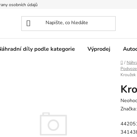
any osobních údajů
Náhradní díly podle kategorie
Výprodej
Auto
Domů
/
Náhra
Podvoze
Kroužek
Kro
Průměr
Neoho
hodnoc
Značka
produk
44205
je
34143
0,0