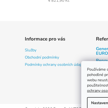
4 821,90 Kč
Z
á
Informace pro vás
Refe
p
a
Gener
Služby
t
EURO
Obchodní podmínky
í
Renov
Podmínky ochrany osobních údajů
Renov
Používáme 
pohodlné pr
Kabin
webu neustá
Motor
použitelnos
ochrany oso
Nastaven