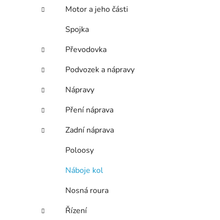
n
Motor a jeho části
í
p
Spojka
a
n
Převodovka
e
Podvozek a nápravy
l
Nápravy
Pření náprava
Zadní náprava
Poloosy
Náboje kol
Nosná roura
Řízení