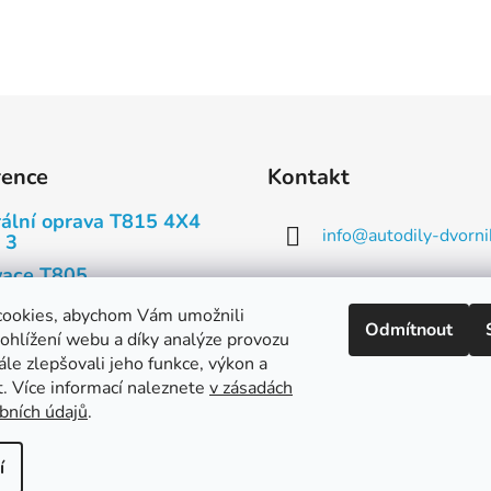
rence
Kontakt
ální oprava T815 4X4
info
@
autodily-dvorni
 3
ace T805
573 393 140, 573 3
ace Tatry T603
cookies, abychom Vám umožnili
Odmítnout
739 660 721
ohlížení webu a díky analýze provozu
y
le zlepšovali jeho funkce, výkon a
y
t. Více informací naleznete
v zásadách
bních údajů
.
í