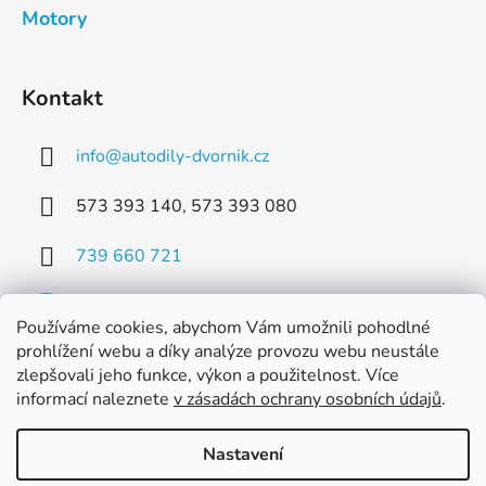
Motory
Kontakt
info
@
autodily-dvornik.cz
573 393 140, 573 393 080
739 660 721
Používáme cookies, abychom Vám umožnili pohodlné
prohlížení webu a díky analýze provozu webu neustále
zlepšovali jeho funkce, výkon a použitelnost. Více
Facebook
informací naleznete
v zásadách ochrany osobních údajů
.
Nastavení