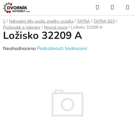
Přejít
Hledat
NÁKUP
na
KOŠÍK
obsah
Domů
/
Náhradní díly podle značky vozidla
/
TATRA
/
TATRA 815
/
Podvozek a nápravy
/
Nosná roura
/
Ložisko 32209 A
Ložisko 32209 A
Průměrné
Neohodnoceno
Podrobnosti hodnocení
hodnocení
produktu
je
0,0
z
5
hvězdiček.