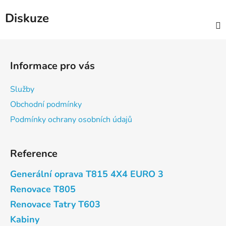
Diskuze
Z
á
Informace pro vás
p
a
Služby
t
Obchodní podmínky
í
Podmínky ochrany osobních údajů
Reference
Generální oprava T815 4X4 EURO 3
Renovace T805
Renovace Tatry T603
Kabiny