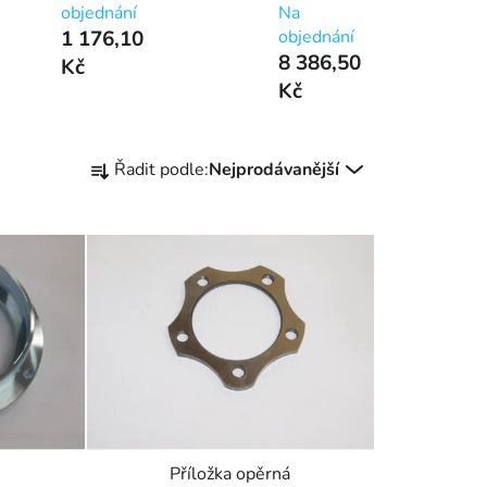
objednání
Na
1 176,10
objednání
8 386,50
Kč
Kč
Ř
Řadit podle:
Nejprodávanější
a
z
e
n
í
p
r
o
d
u
k
Příložka opěrná