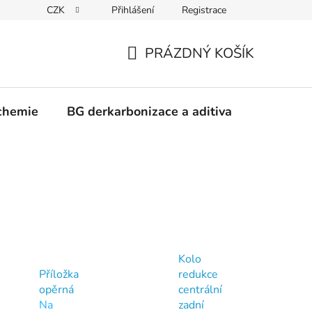
CZK
Přihlášení
Registrace
PRÁZDNÝ KOŠÍK
NÁKUPNÍ
KOŠÍK
chemie
BG derkarbonizace a aditiva
Kontakt
Kolo
Příložka
redukce
opěrná
centrální
Na
zadní