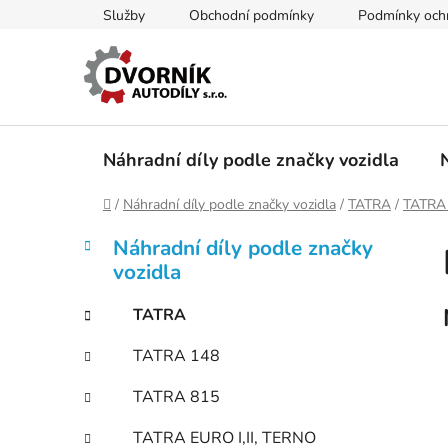
Přejít
Služby
Obchodní podmínky
Podmínky ochr
na
obsah
Náhradní díly podle značky vozidla
Domů
/
Náhradní díly podle značky vozidla
/
TATRA
/
TATRA
P
K
Přeskočit
Náhradní díly podle značky
a
kategorie
o
vozidla
t
s
e
t
TATRA
g
r
o
TATRA 148
a
r
i
n
TATRA 815
e
n
TATRA EURO I,II, TERNO
í