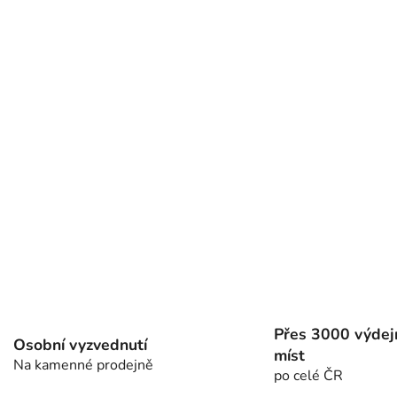
v
ý
p
i
s
u
Přes 3000 výdej
Osobní vyzvednutí
míst
Na kamenné prodejně
po celé ČR