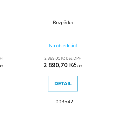
Rozpěrka
Na objednání
PH
2 389,01 Kč bez DPH
2 890,70 Kč
 ks
/ ks
DETAIL
T003542