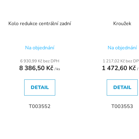
Kolo redukce centrální zadní
Kroužek
Na objednání
Na objednání
6 930,99 Kč bez DPH
1 217,02 Kč bez D
8 386,50 Kč
1 472,60 Kč
/ ks
/
DETAIL
DETAIL
T003552
T003553