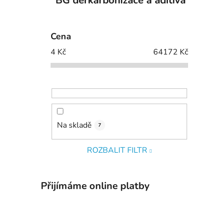
BG derkarbonizace a aditiva
Cena
4
Kč
64172
Kč
Na skladě
7
ROZBALIT FILTR
Přijímáme online platby