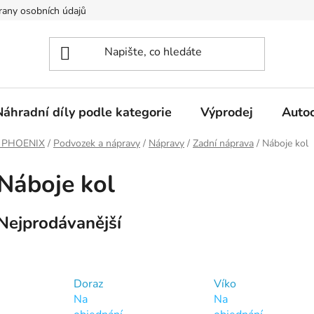
any osobních údajů
Náhradní díly podle kategorie
Výprodej
Auto
 PHOENIX
/
Podvozek a nápravy
/
Nápravy
/
Zadní náprava
/
Náboje kol
Náboje kol
Nejprodávanější
Doraz
Víko
Na
Na