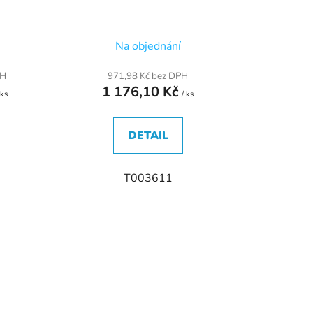
t
ů
Na objednání
PH
971,98 Kč bez DPH
1 176,10 Kč
 ks
/ ks
DETAIL
T003611