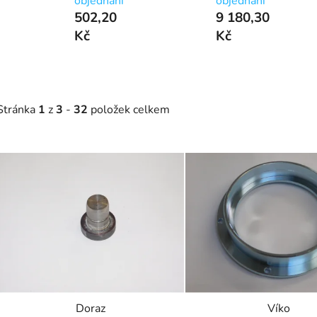
objednání
objednání
502,20
9 180,30
Kč
Kč
Stránka
1
z
3
-
32
položek celkem
V
ý
p
s
p
r
o
d
Doraz
Víko