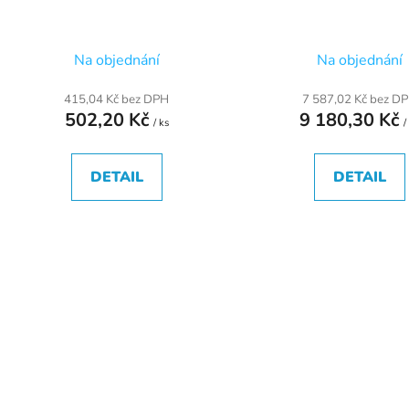
u
k
t
Na objednání
Na objednání
ů
415,04 Kč bez DPH
7 587,02 Kč bez D
502,20 Kč
9 180,30 Kč
/ ks
/
DETAIL
DETAIL