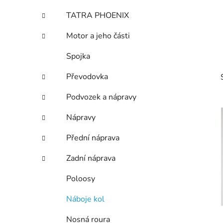
p
TATRA PHOENIX
a
n
Motor a jeho části
e
Spojka
l
Převodovka
Podvozek a nápravy
Nápravy
Přední náprava
i
Zadní náprava
Poloosy
Náboje kol
Nosná roura