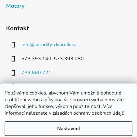
Motory
Kontakt
info
@
autodily-dvornik.cz
573 393 140, 573 393 080
739 660 721
Používáme cookies, abychom Vám umožnili pohodlné
prohlížení webu a díky analýze provozu webu neustále
zlepšovali jeho funkce, výkon a použitelnost. Více
Facebook
informací naleznete
v zásadách ochrany osobních údajů
.
Nastavení