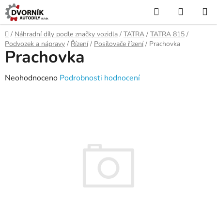
Přejít
Hledat
NÁKUP
na
KOŠÍK
obsah
Domů
/
Náhradní díly podle značky vozidla
/
TATRA
/
TATRA 815
/
Podvozek a nápravy
/
Řízení
/
Posilovače řízení
/
Prachovka
Prachovka
Průměrné
Neohodnoceno
Podrobnosti hodnocení
hodnocení
produktu
je
0,0
z
5
hvězdiček.