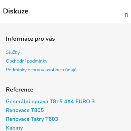
Diskuze
Z
á
Informace pro vás
p
a
Služby
t
Obchodní podmínky
í
Podmínky ochrany osobních údajů
Reference
Generální oprava T815 4X4 EURO 3
Renovace T805
Renovace Tatry T603
Kabiny