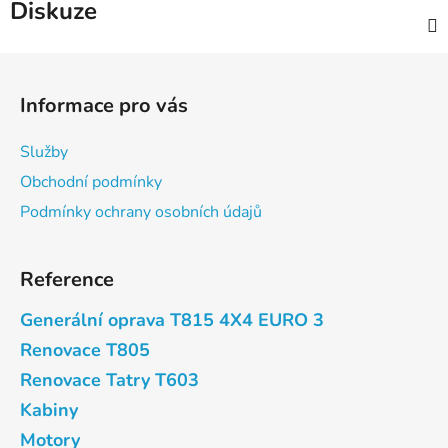
Diskuze
Z
á
Informace pro vás
p
a
Služby
t
Obchodní podmínky
í
Podmínky ochrany osobních údajů
Reference
Generální oprava T815 4X4 EURO 3
Renovace T805
Renovace Tatry T603
Kabiny
Motory