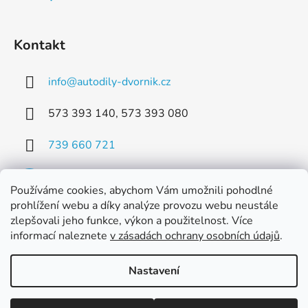
Kontakt
info
@
autodily-dvornik.cz
573 393 140, 573 393 080
739 660 721
Používáme cookies, abychom Vám umožnili pohodlné
prohlížení webu a díky analýze provozu webu neustále
zlepšovali jeho funkce, výkon a použitelnost. Více
Facebook
informací naleznete
v zásadách ochrany osobních údajů
.
Nastavení
Vytvořil Shoptet